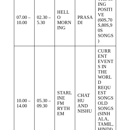
ING
POSITI
HELL
VE
07.00 –
02.30 –
O
PRASA
(60S,70
10.00
5.30
MORN
DI
S,80S,9
ING
0S
SONGS
)
CURR
ENT
EVENT
S IN
THE
WORL
D
REQU
STARL
EST
CHAT
INE
SONGS
10.00 –
05.30 –
HU
FM
OLD
14.00
09.30
AND
RYTH
SONGS
NISHU
EM
(SINH
ALA,
TAMIL,
HINDI)