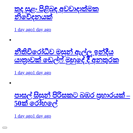
තද සුළං පිළිබඳ අවවාදාත්මක
නිවේදනයක්
1 day ago
1 day ago
නීතිවිරෝධීව මසුන් ඇල්ලූ ඉන්දීය
යාත්‍රාවක් ඩෙල්ෆ් මුහුදේ දී අනතුරක
1 day ago
1 day ago
පාසල් සිසුන් පිරිසකට බඹර ප්‍රහාරයක් –
50ක් රෝහලේ
1 day ago
1 day ago