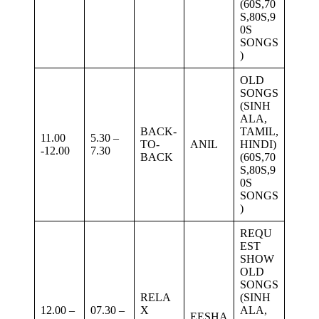
(60S,70
S,80S,9
0S
SONGS
)
OLD
SONGS
(SINH
ALA,
BACK-
TAMIL,
11.00
5.30 –
TO-
ANIL
HINDI)
-12.00
7.30
BACK
(60S,70
S,80S,9
0S
SONGS
)
REQU
EST
SHOW
OLD
SONGS
RELA
(SINH
12.00 –
07.30 –
X
ALA,
EESHA