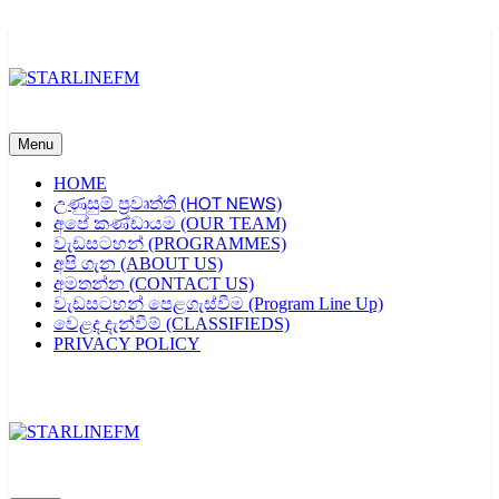
Skip
to
content
STARLINEFM
Menu
HOME
උණුසුම් ප්‍රවෘත්ති (𝖧𝖮𝖳 𝖭𝖤𝖶𝖲)
අපේ කණ්ඩායම (OUR TEAM)
වැඩසටහන් (PROGRAMMES)
අපි ගැන (ABOUT US)
අමතන්න (CONTACT US)
වැඩසටහන් පෙළගැස්වීම (Program Line Up)
වෙළද දැන්වීම් (CLASSIFIEDS)
PRIVACY POLICY
STARLINEFM