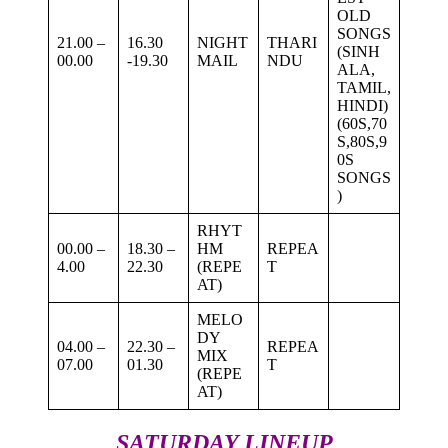
OLD
SONGS
21.00 –
16.30
NIGHT
THARI
(SINH
00.00
-19.30
MAIL
NDU
ALA,
TAMIL,
HINDI)
(60S,70
S,80S,9
0S
SONGS
)
RHYT
00.00 –
18.30 –
HM
REPEA
4.00
22.30
(REPE
T
AT)
MELO
DY
04.00 –
22.30 –
REPEA
MIX
07.00
01.30
T
(REPE
AT)
SATURDAY LINEUP