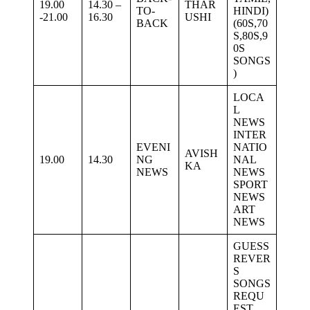
19.00
14.30 –
THAR
TO-
HINDI)
-21.00
16.30
USHI
BACK
(60S,70
S,80S,9
0S
SONGS
)
LOCA
L
NEWS
INTER
EVENI
NATIO
AVISH
19.00
14.30
NG
NAL
KA
NEWS
NEWS
SPORT
NEWS
ART
NEWS
GUESS
REVER
S
SONGS
REQU
EST