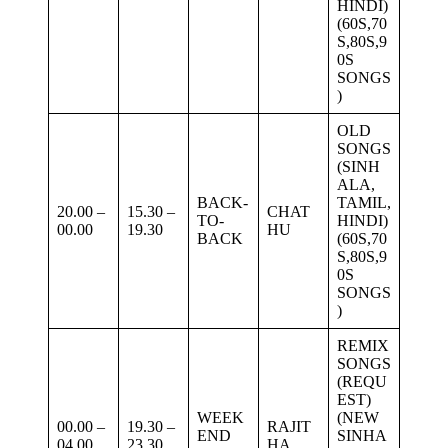
HINDI)
(60S,70
S,80S,9
0S
SONGS
)
OLD
SONGS
(SINH
ALA,
BACK-
TAMIL,
20.00 –
15.30 –
CHAT
TO-
HINDI)
00.00
19.30
HU
BACK
(60S,70
S,80S,9
0S
SONGS
)
REMIX
SONGS
(REQU
EST)
WEEK
(NEW
00.00 –
19.30 –
RAJIT
END
SINHA
04.00
23.30
HA