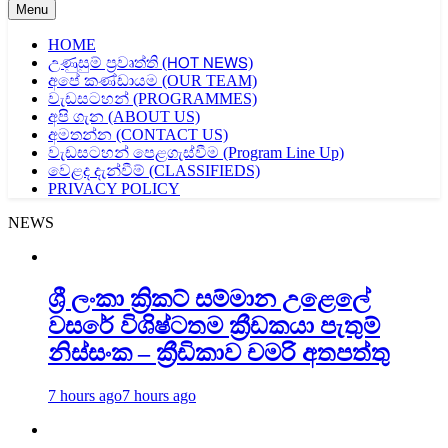
Menu
HOME
උණුසුම් ප්‍රවෘත්ති (𝖧𝖮𝖳 𝖭𝖤𝖶𝖲)
අපේ කණ්ඩායම (OUR TEAM)
වැඩසටහන් (PROGRAMMES)
අපි ගැන (ABOUT US)
අමතන්න (CONTACT US)
වැඩසටහන් පෙළගැස්වීම (Program Line Up)
වෙළද දැන්වීම් (CLASSIFIEDS)
PRIVACY POLICY
NEWS
ශ්‍රී ලංකා ක්‍රිකට් සම්මාන උළෙලේ
වසරේ විශිෂ්ටතම ක්‍රීඩකයා පැතුම්
නිස්සංක – ක්‍රීඩිකාව චමරි අතපත්තු
7 hours ago
7 hours ago