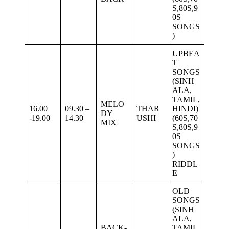
S,80S,9
0S
SONGS
)
UPBEA
T
SONGS
(SINH
ALA,
TAMIL,
MELO
16.00
09.30 –
THAR
HINDI)
DY
-19.00
14.30
USHI
(60S,70
MIX
S,80S,9
0S
SONGS
)
RIDDL
E
OLD
SONGS
(SINH
ALA,
BACK-
TAMIL,