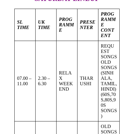
PROG
PROG
RAMM
SL
UK
PRESE
RAMM
E
TIME
TIME
NTER
E
CONT
ENT
REQU
EST
SONGS
OLD
SONGS
RELA
(SINH
07.00 –
2.30 –
X
THAR
ALA,
11.00
6.30
WEEK
USHI
TAMIL,
END
HINDI)
(60S,70
S,80S,9
0S
SONGS
)
OLD
SONGS