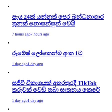
පැය 24ක් යන්නත් පෙර බන්ධනාගාර
තුනක් නොසන්සුන් වෙයි
7 hours ago
7 hours ago
රුමේෂ් ලෝකෙන්ම අංක 1ට
1 day ago
1 day ago
සජීවි විකාශයක් අතරතුරදී TikTok
තරුවක් වෙඩි තබා ඝාතනය කෙරේ
1 day ago
1 day ago