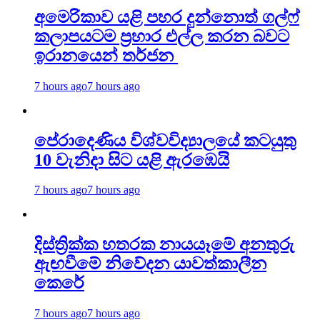
අමෙරිකාව යළි පහර දුන්නොත් ගල්ෆ්
කලාපයටම ප්‍රහාර එල්ල කරන බවට
ඉරානයෙන් තර්ජන
7 hours ago
7 hours ago
පේරාදෙණිය විශ්වවිද්‍යාලයේ කටයුතු
10 වැනිදා සිට යළි ඇරඹෙයි
7 hours ago
7 hours ago
දිස්ත්‍රික්ක හතරක නායයෑමේ අනතුරු
ඇඟවීමේ නිවේදන යාවත්කාලීන
කෙරේ
7 hours ago
7 hours ago