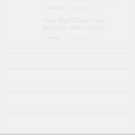
Avishka
2 days ago
0
පාසල් සිසුන් පිරිසකට බඹර
ප්‍රහාරයක් – 50ක් රෝහලේ
Avishka
2 days ago
0