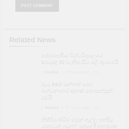
Related News
පේරාදෙණිය විශ්වවිද්‍යාලයේ
කටයුතු 10 වැනිදා සිට යළි ඇරඹෙයි
Avishka
23 hours ago
0
පැය 24ක් යන්නත් පෙර
බන්ධනාගාර තුනක් නොසන්සුන්
වෙයි
Avishka
23 hours ago
0
නීතිවිරෝධීව මසුන් ඇල්ලූ ඉන්දීය
යාත්‍රාවක් ඩෙල්ෆ් මුහුදේ දී අනතුරක