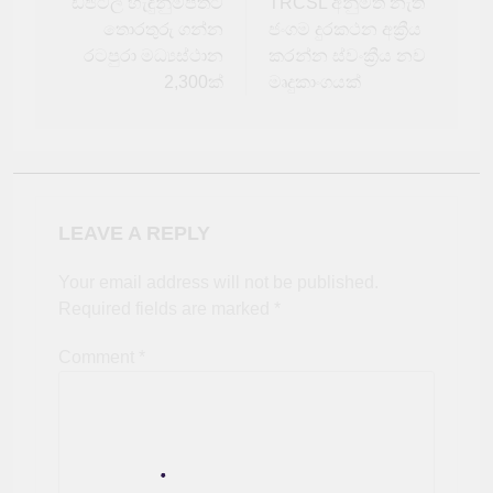
navigation
ඩිජිටල් හැඳුනුම්පතට
TRCSL අනුමත නැති
තොරතුරු ගන්න
ජංගම දුරකථන අක්‍රීය
රටපුරා මධ්‍යස්ථාන
කරන්න ස්වංක්‍රීය නව
2,300ක්
මෘදුකාංගයක්
LEAVE A REPLY
Your email address will not be published.
Required fields are marked
*
Comment
*