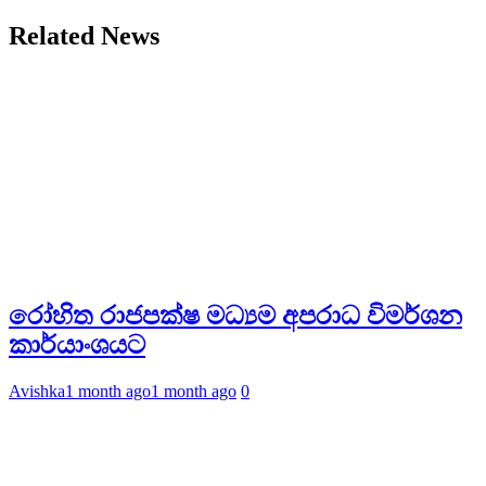
Related News
රෝහිත රාජපක්ෂ මධ්‍යම අපරාධ විමර්ශන
කාර්යාංශයට
Avishka
1 month ago
1 month ago
0