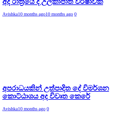
අද රාත්‍රියේ දී උල්කාපාත වර්ෂාවක්
Avishka
10 months ago
10 months ago
0
අපරාධයකින් උත්පාදිත දේ විමර්ශන
කොට්ඨාශය අද විවෘත කෙරේ
Avishka
10 months ago
0