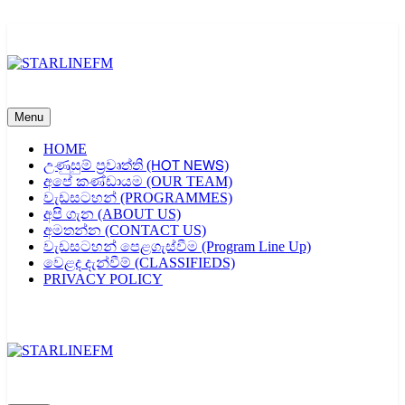
Skip
to
content
STARLINEFM
Menu
HOME
උණුසුම් ප්‍රවෘත්ති (𝖧𝖮𝖳 𝖭𝖤𝖶𝖲)
අපේ කණ්ඩායම (OUR TEAM)
වැඩසටහන් (PROGRAMMES)
අපි ගැන (ABOUT US)
අමතන්න (CONTACT US)
වැඩසටහන් පෙළගැස්වීම (Program Line Up)
වෙළද දැන්වීම් (CLASSIFIEDS)
PRIVACY POLICY
STARLINEFM