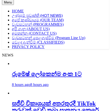
Menu
HOME
උණුසුම් ප්‍රවෘත්ති (𝖧𝖮𝖳 𝖭𝖤𝖶𝖲)
අපේ කණ්ඩායම (OUR TEAM)
වැඩසටහන් (PROGRAMMES)
අපි ගැන (ABOUT US)
අමතන්න (CONTACT US)
වැඩසටහන් පෙළගැස්වීම (Program Line Up)
වෙළද දැන්වීම් (CLASSIFIEDS)
PRIVACY POLICY
NEWS
රුමේෂ් ලෝකෙන්ම අංක 1ට
8 hours ago
8 hours ago
සජීවි විකාශයක් අතරතුරදී TikTok
තරුවක් වෙඩි තබා ඝාතනය කෙරේ