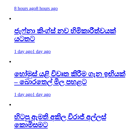
8 hours ago
8 hours ago
ජැෆ්නා කිංග්ස් නව හිමිකාරීත්වයක්
යටතට
1 day ago
1 day ago
හෝමුස් යළි විවෘත කිරීම ගැන ඉඟියක්
– බොරතෙල් මිල පහළට
1 day ago
1 day ago
හිටපු ඇමති අකිල විරාජ් අල්ලස්
කොමිසමට