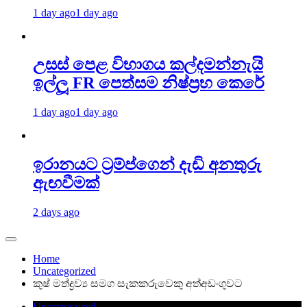
1 day ago
1 day ago
උසස් පෙළ විභාගය කල්දමන්නැයි
ඉල්ලූ FR පෙත්සම නිෂ්ප්‍රභ කෙරේ
1 day ago
1 day ago
ඉරානයට ට්‍රම්ප්ගෙන් දැඩි අනතුරු
ඇඟවීමක්
2 days ago
Home
Uncategorized
කුෂ් මත්ද්‍රව්‍ය සමග සැකකරුවෙකු අත්අඩංගුවට
Uncategorized