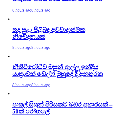
8 hours ago
8 hours ago
තද සුළං පිළිබඳ අවවාදාත්මක
නිවේදනයක්
8 hours ago
8 hours ago
නීතිවිරෝධීව මසුන් ඇල්ලූ ඉන්දීය
යාත්‍රාවක් ඩෙල්ෆ් මුහුදේ දී අනතුරක
8 hours ago
8 hours ago
පාසල් සිසුන් පිරිසකට බඹර ප්‍රහාරයක් –
50ක් රෝහලේ