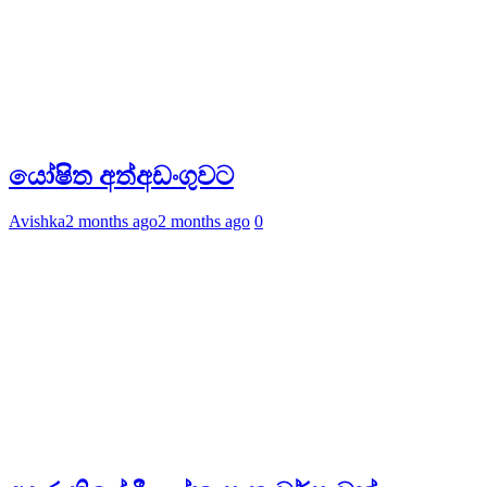
යෝෂිත අත්අඩංගුවට
Avishka
2 months ago
2 months ago
0