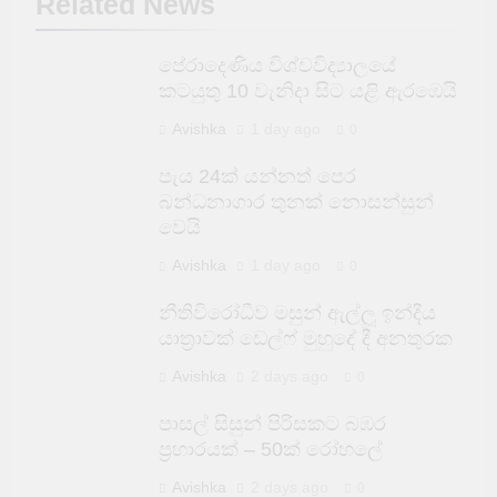
Related News
පේරාදෙණිය විශ්වවිද්‍යාලයේ
කටයුතු 10 වැනිදා සිට යළි ඇරඹෙයි
Avishka
1 day ago
0
පැය 24ක් යන්නත් පෙර
බන්ධනාගාර තුනක් නොසන්සුන්
වෙයි
Avishka
1 day ago
0
නීතිවිරෝධීව මසුන් ඇල්ලූ ඉන්දීය
යාත්‍රාවක් ඩෙල්ෆ් මුහුදේ දී අනතුරක
Avishka
2 days ago
0
පාසල් සිසුන් පිරිසකට බඹර
ප්‍රහාරයක් – 50ක් රෝහලේ
Avishka
2 days ago
0