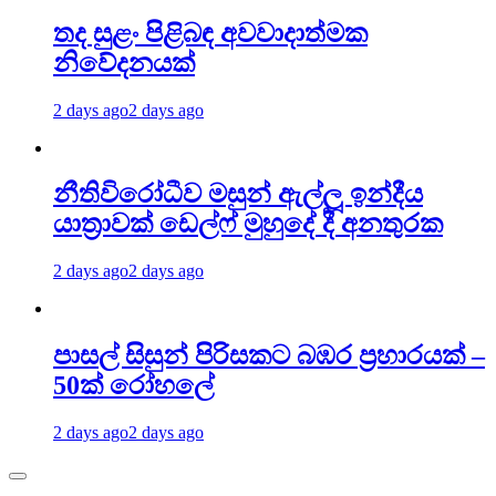
තද සුළං පිළිබඳ අවවාදාත්මක
නිවේදනයක්
2 days ago
2 days ago
නීතිවිරෝධීව මසුන් ඇල්ලූ ඉන්දීය
යාත්‍රාවක් ඩෙල්ෆ් මුහුදේ දී අනතුරක
2 days ago
2 days ago
පාසල් සිසුන් පිරිසකට බඹර ප්‍රහාරයක් –
50ක් රෝහලේ
2 days ago
2 days ago