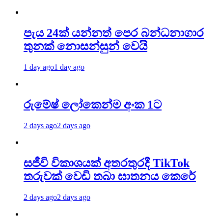
පැය 24ක් යන්නත් පෙර බන්ධනාගාර
තුනක් නොසන්සුන් වෙයි
1 day ago
1 day ago
රුමේෂ් ලෝකෙන්ම අංක 1ට
2 days ago
2 days ago
සජීවි විකාශයක් අතරතුරදී TikTok
තරුවක් වෙඩි තබා ඝාතනය කෙරේ
2 days ago
2 days ago