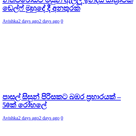
නීතිවිරෝධීව මසුන් ඇල්ලූ ඉන්දීය යාත්‍රාවක්
ඩෙල්ෆ් මුහුදේ දී අනතුරක
Avishka
2 days ago
2 days ago
0
පාසල් සිසුන් පිරිසකට බඹර ප්‍රහාරයක් –
50ක් රෝහලේ
Avishka
2 days ago
2 days ago
0