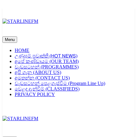
Skip
to
content
STARLINEFM
Menu
HOME
උණුසුම් ප්‍රවෘත්ති (𝖧𝖮𝖳 𝖭𝖤𝖶𝖲)
අපේ කණ්ඩායම (OUR TEAM)
වැඩසටහන් (PROGRAMMES)
අපි ගැන (ABOUT US)
අමතන්න (CONTACT US)
වැඩසටහන් පෙළගැස්වීම (Program Line Up)
වෙළද දැන්වීම් (CLASSIFIEDS)
PRIVACY POLICY
STARLINEFM