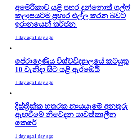
අමෙරිකාව යළි පහර දුන්නොත් ගල්ෆ්
කලාපයටම ප්‍රහාර එල්ල කරන බවට
ඉරානයෙන් තර්ජන
1 day ago
1 day ago
පේරාදෙණිය විශ්වවිද්‍යාලයේ කටයුතු
10 වැනිදා සිට යළි ඇරඹෙයි
1 day ago
1 day ago
දිස්ත්‍රික්ක හතරක නායයෑමේ අනතුරු
ඇඟවීමේ නිවේදන යාවත්කාලීන
කෙරේ
1 day ago
1 day ago