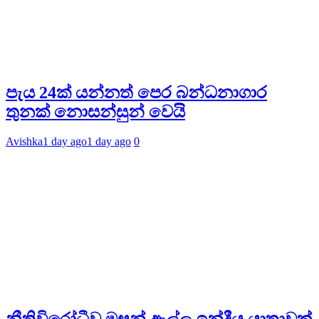
පැය 24ක් යන්නත් පෙර බන්ධනාගාර
තුනක් නොසන්සුන් වෙයි
Avishka
1 day ago
1 day ago
0