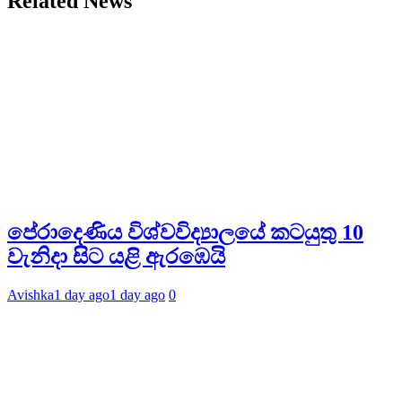
Related News
පේරාදෙණිය විශ්වවිද්‍යාලයේ කටයුතු 10
වැනිදා සිට යළි ඇරඹෙයි
Avishka
1 day ago
1 day ago
0