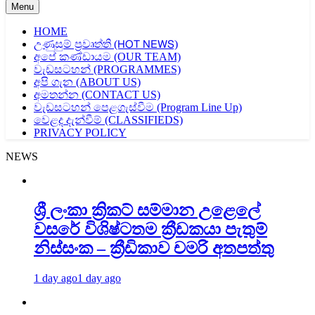
Menu
HOME
උණුසුම් ප්‍රවෘත්ති (𝖧𝖮𝖳 𝖭𝖤𝖶𝖲)
අපේ කණ්ඩායම (OUR TEAM)
වැඩසටහන් (PROGRAMMES)
අපි ගැන (ABOUT US)
අමතන්න (CONTACT US)
වැඩසටහන් පෙළගැස්වීම (Program Line Up)
වෙළද දැන්වීම් (CLASSIFIEDS)
PRIVACY POLICY
NEWS
ශ්‍රී ලංකා ක්‍රිකට් සම්මාන උළෙලේ
වසරේ විශිෂ්ටතම ක්‍රීඩකයා පැතුම්
නිස්සංක – ක්‍රීඩිකාව චමරි අතපත්තු
1 day ago
1 day ago