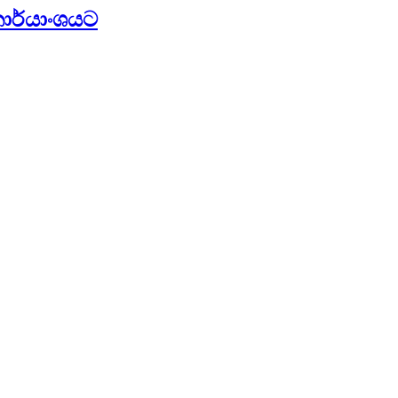
ාර්යාංශයට