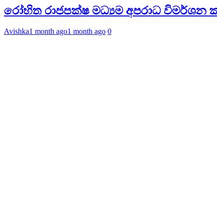
රෝහිත රාජපක්ෂ මධ්‍යම අපරාධ විමර්ශන ක
Avishka
1 month ago
1 month ago
0