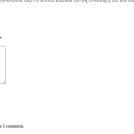
*
me I comment.