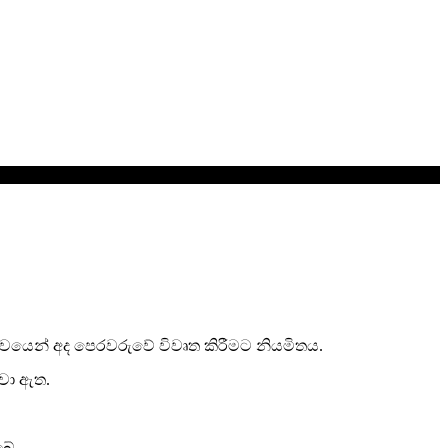
වයෙන් අද පෙරවරුවේ විවෘත කිරීමට නියමිතය.
ුවා ඇත.
බේ.