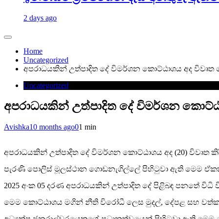
2 days ago
Home
Uncategorized
අපරාධයකින් උත්පාදිත දේ විමර්ශන කොට්ඨාශය අද විවෘත
Uncategorized
අපරාධයකින් උත්පාදිත දේ විමර්ශන කොට්
Avishka
10 months ago
0
1 min
අපරාධයකින් උත්පාදිත දේ විමර්ශන කොට්ඨාශය අද (20) විවෘත කි
පැරණි පොලිස් මූලස්ථාන ගොඩනැගිල්ලේ පිහිටුවා ඇති මෙම ඒ
2025 අංක 05 දරණ අපරාධයකින් උත්පාදිත දේ පිළිබඳ පනතේ විධි
මෙම කොට්ඨාශය මගින් නීති විරෝධී ලෙස මුදල්, දේපළ සහ වත්කම්
අධ්‍යක්ෂ ජනරාල්වරයෙකුගේ ප්‍රධානත්වයෙන් පිහිටුවා ඇති මෙම