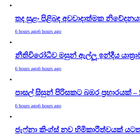
තද සුළං පිළිබඳ අවවාදාත්මක නිවේදනය
6 hours ago
6 hours ago
නීතිවිරෝධීව මසුන් ඇල්ලූ ඉන්දීය යාත්‍ර
6 hours ago
6 hours ago
පාසල් සිසුන් පිරිසකට බඹර ප්‍රහාරයක්
6 hours ago
6 hours ago
ජැෆ්නා කිංග්ස් නව හිමිකාරීත්වයක් යට