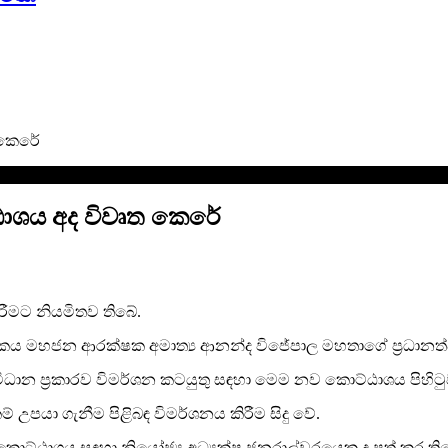
 කෙරේ
ඨාශය අද විවෘත කෙරේ
රීමට නියමිතව තිබේ.
කකය මහජන ආරක්ෂක අමාත්‍ය ආනන්ද විජේපාල මහතාගේ ප්‍රධානත්
 විධාන ප්‍රකාරව විමර්ශන කටයුතු සඳහා මෙම නව කොට්ඨාශය පිහිට
 උපයා ගැනීම පිළිබඳ විමර්ශනය කිරීම සිදු වේ.
 කොට්ඨාශය සඳහා නියෝජ්‍ය අධ්‍යක්ෂ ජනරාල්වරයෙකු ද පත් කර ති