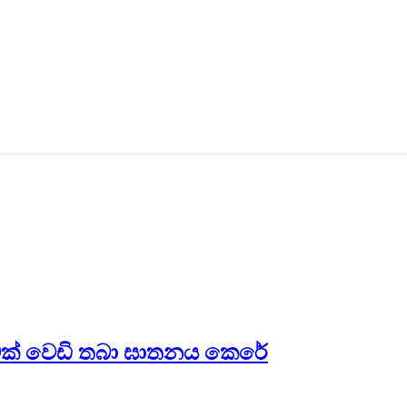
රුවක් වෙඩි තබා ඝාතනය කෙරේ