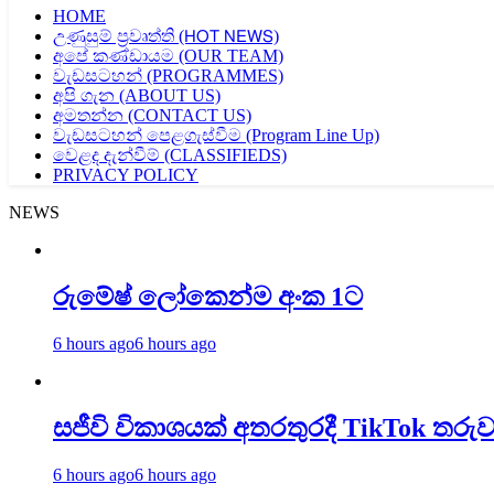
HOME
උණුසුම් ප්‍රවෘත්ති (𝖧𝖮𝖳 𝖭𝖤𝖶𝖲)
අපේ කණ්ඩායම (OUR TEAM)
වැඩසටහන් (PROGRAMMES)
අපි ගැන (ABOUT US)
අමතන්න (CONTACT US)
වැඩසටහන් පෙළගැස්වීම (Program Line Up)
වෙළද දැන්වීම් (CLASSIFIEDS)
PRIVACY POLICY
NEWS
රුමේෂ් ලෝකෙන්ම අංක 1ට
6 hours ago
6 hours ago
සජීවි විකාශයක් අතරතුරදී TikTok ත
6 hours ago
6 hours ago