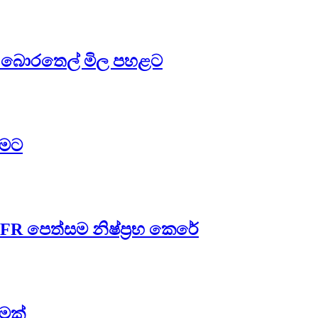
 – බොරතෙල් මිල පහළට
සමට
FR පෙත්සම නිෂ්ප්‍රභ කෙරේ
ීමක්