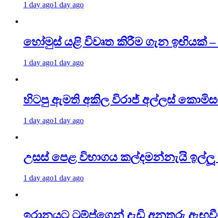
1 day ago
1 day ago
හෝමුස් යළි විවෘත කිරීම ගැන ඉඟියක්
1 day ago
1 day ago
හිටපු ඇමති අකිල විරාජ් අල්ලස් කොමි
1 day ago
1 day ago
උසස් පෙළ විභාගය කල්දමන්නැයි ඉල්ලූ 
1 day ago
1 day ago
ඉරානයට ට්‍රම්ප්ගෙන් දැඩි අනතුරු ඇඟව