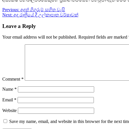
Post
Previous:
අදත් ගිගුරුම් සහිත වැසි
Next:
අද රාත්‍රියේ දී උල්කාපාත වර්ෂාවක්
navigation
Leave a Reply
Your email address will not be published.
Required fields are marked
Comment
*
Name
*
Email
*
Website
Save my name, email, and website in this browser for the next ti