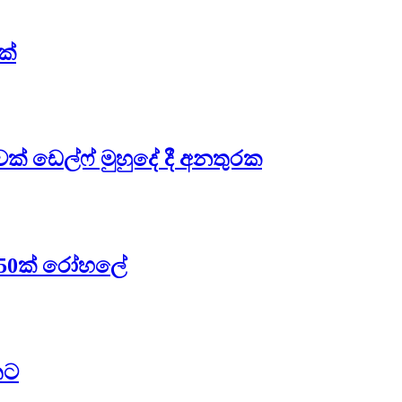
ක්
ාවක් ඩෙල්ෆ් මුහුදේ දී අනතුරක
 – 50ක් රෝහලේ
තට