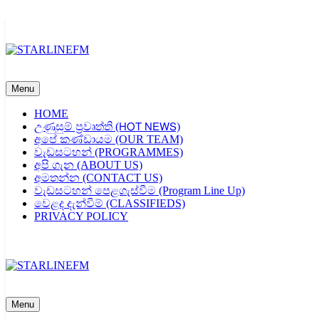
Skip
to
content
STARLINEFM
Menu
HOME
උණුසුම් ප්‍රවෘත්ති (𝖧𝖮𝖳 𝖭𝖤𝖶𝖲)
අපේ කණ්ඩායම (OUR TEAM)
වැඩසටහන් (PROGRAMMES)
අපි ගැන (ABOUT US)
අමතන්න (CONTACT US)
වැඩසටහන් පෙළගැස්වීම (Program Line Up)
වෙළද දැන්වීම් (CLASSIFIEDS)
PRIVACY POLICY
STARLINEFM
Menu