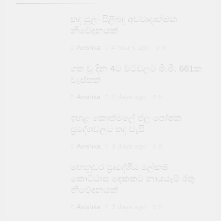
තද සුළං පිළිබඳ අවවාදාත්මක
නිවේදනයක්
Avishka
4 hours ago
0
ගත වූ දින 4ට වටවලට මි.මී. 661ක
වැස්සක්
Avishka
2 days ago
0
ඉහළ කොත්මලේ ජල පෝෂක
ප්‍රදේශවලට තද වැසි
Avishka
3 days ago
0
මහනුවර ප්‍රාදේශීය ලේකම්
කොට්ඨාස දෙකකට නායයෑම් රතු
නිවේදනයක්
Avishka
3 days ago
0