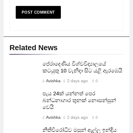
Related News
පේරාදෙණිය විශ්වවිද්‍යාලයේ
කටයුතු 10 වැනිදා සිට යළි ඇරඹෙයි
Avishka
2 days ago
0
පැය 24ක් යන්නත් පෙර
බන්ධනාගාර තුනක් නොසන්සුන්
වෙයි
Avishka
2 days ago
0
නීතිවිරෝධීව මසුන් ඇල්ලූ ඉන්දීය