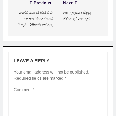
Post
Previous:
Next:
navigation
තෝරයායේ බස් රථ
අද උදෑසන සිදුවූ
අනතුරකින් 04ක්
බිහිසුණු අනතුර
මරුට; 28කට තුවාල
LEAVE A REPLY
Your email address will not be published.
Required fields are marked
*
Comment
*