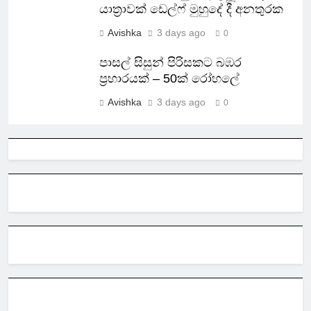
යාත්‍රාවක් ඩෙල්ෆ් මුහුදේ දී අනතුරක
Avishka
3 days ago
0
පාසල් සිසුන් පිරිසකට බඹර
ප්‍රහාරයක් – 50ක් රෝහලේ
Avishka
3 days ago
0