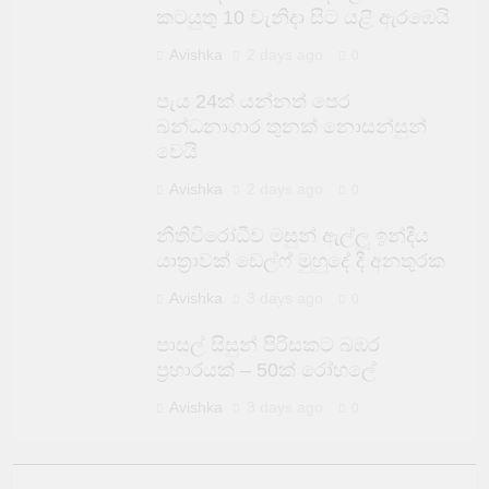
කටයුතු 10 වැනිදා සිට යළි ඇරඹෙයි
Avishka
2 days ago
0
පැය 24ක් යන්නත් පෙර
බන්ධනාගාර තුනක් නොසන්සුන්
වෙයි
Avishka
2 days ago
0
නීතිවිරෝධීව මසුන් ඇල්ලූ ඉන්දීය
යාත්‍රාවක් ඩෙල්ෆ් මුහුදේ දී අනතුරක
Avishka
3 days ago
0
පාසල් සිසුන් පිරිසකට බඹර
ප්‍රහාරයක් – 50ක් රෝහලේ
Avishka
3 days ago
0