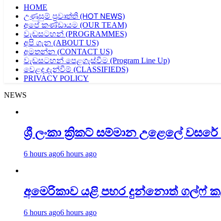
HOME
උණුසුම් ප්‍රවෘත්ති (𝖧𝖮𝖳 𝖭𝖤𝖶𝖲)
අපේ කණ්ඩායම (OUR TEAM)
වැඩසටහන් (PROGRAMMES)
අපි ගැන (ABOUT US)
අමතන්න (CONTACT US)
වැඩසටහන් පෙළගැස්වීම (Program Line Up)
වෙළද දැන්වීම් (CLASSIFIEDS)
PRIVACY POLICY
NEWS
ශ්‍රී ලංකා ක්‍රිකට් සම්මාන උළෙලේ වසරේ 
6 hours ago
6 hours ago
අමෙරිකාව යළි පහර දුන්නොත් ගල්ෆ්
6 hours ago
6 hours ago