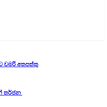
කාව චමරි අතපත්තු
න් තර්ජන