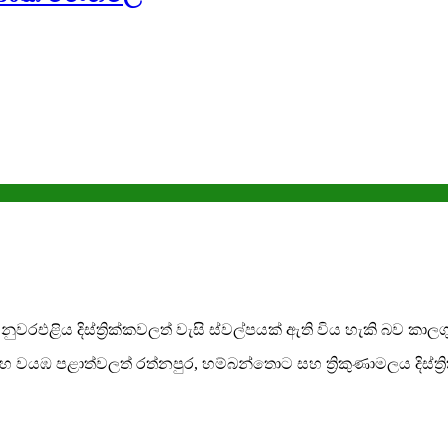
එළිය දිස්ත්‍රික්කවලත් වැසි ස්වල්පයක් ඇති විය හැකි බව කාලගු
 සහ වයඹ පළාත්වලත් රත්නපුර, හම්බන්තොට සහ ත්‍රිකුණාමලය දිස්ත්‍