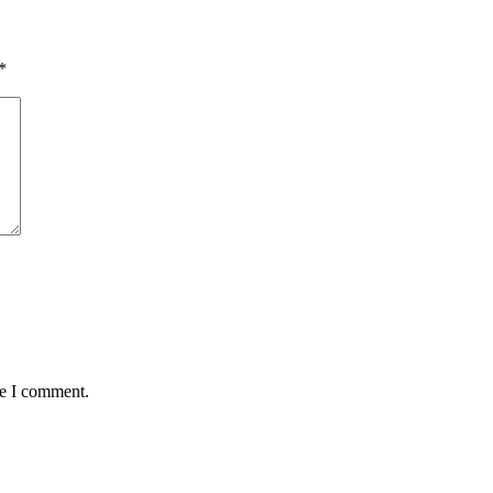
*
me I comment.