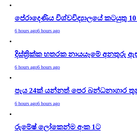
පේරාදෙණිය විශ්වවිද්‍යාලයේ කටයුතු 10
6 hours ago
6 hours ago
දිස්ත්‍රික්ක හතරක නායයෑමේ අනතුරු
6 hours ago
6 hours ago
පැය 24ක් යන්නත් පෙර බන්ධනාගාර තු
6 hours ago
6 hours ago
රුමේෂ් ලෝකෙන්ම අංක 1ට