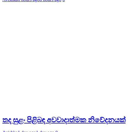
තද සුළං පිළිබඳ අවවාදාත්මක නිවේදනයක්