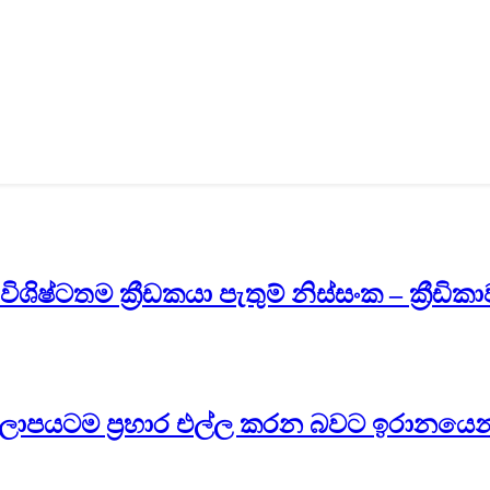
විශිෂ්ටතම ක්‍රීඩකයා පැතුම් නිස්සංක – ක්‍රීඩි
 කලාපයටම ප්‍රහාර එල්ල කරන බවට ඉරානයෙ