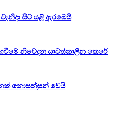
 වැනිදා සිට යළි ඇරඹෙයි
 ඇඟවීමේ නිවේදන යාවත්කාලීන කෙරේ
නක් නොසන්සුන් වෙයි