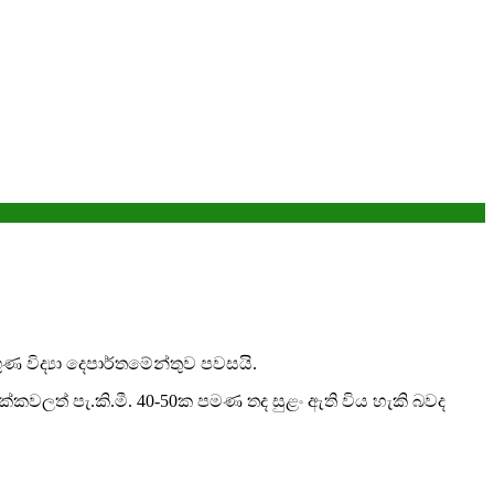
ණ විද්‍යා දෙපාර්තමේන්තුව පවසයි.
රික්කවලත් පැ.කි.මී. 40-50ක පමණ තද සුළං ඇති විය හැකි බවද