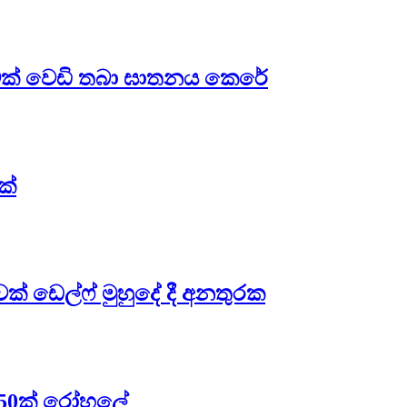
රුවක් වෙඩි තබා ඝාතනය කෙරේ
ක්
ාවක් ඩෙල්ෆ් මුහුදේ දී අනතුරක
 – 50ක් රෝහලේ