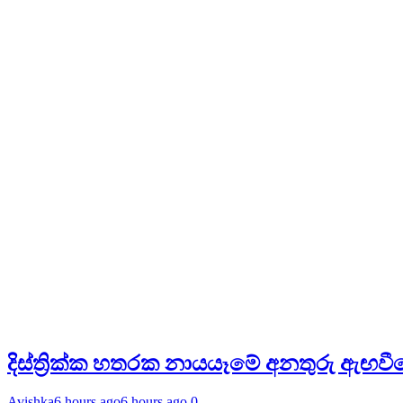
දිස්ත්‍රික්ක හතරක නායයෑමේ අනතුරු ඇඟ
Avishka
6 hours ago
6 hours ago
0