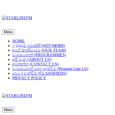
Skip
to
content
STARLINEFM
Menu
HOME
උණුසුම් ප්‍රවෘත්ති (𝖧𝖮𝖳 𝖭𝖤𝖶𝖲)
අපේ කණ්ඩායම (OUR TEAM)
වැඩසටහන් (PROGRAMMES)
අපි ගැන (ABOUT US)
අමතන්න (CONTACT US)
වැඩසටහන් පෙළගැස්වීම (Program Line Up)
වෙළද දැන්වීම් (CLASSIFIEDS)
PRIVACY POLICY
STARLINEFM
Menu