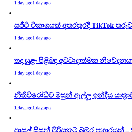
1 day ago
1 day ago
සජීවි විකාශයක් අතරතුරදී TikTok ත
1 day ago
1 day ago
තද සුළං පිළිබඳ අවවාදාත්මක නිවේදනය
1 day ago
1 day ago
නීතිවිරෝධීව මසුන් ඇල්ලූ ඉන්දීය යාත්‍ර
1 day ago
1 day ago
පාසල් සිසුන් පිරිසකට බඹර ප්‍රහාරයක්