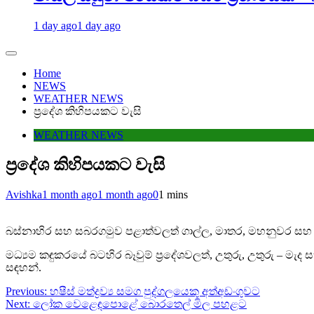
1 day ago
1 day ago
Home
NEWS
WEATHER NEWS
ප්‍රදේශ කිහිපයකට වැසි
WEATHER NEWS
ප්‍රදේශ කිහිපයකට වැසි
Avishka
1 month ago
1 month ago
0
1 mins
බස්නාහිර සහ සබරගමුව පළාත්වලත් ගාල්ල, මාතර, මහනුවර සහ නුවර
මධ්‍යම කඳුකරයේ බටහිර බෑවුම් ප්‍රදේශවලත්, උතුරු, උතුරු – මැද
සඳහන්.
Post
Previous:
හෂීස් මත්ද්‍රව්‍ය සමග පුද්ගලයෙකු අත්අඩංගුවට
Next:
ලෝක වෙළෙඳපොළේ බොරතෙල් මිල පහළට
navigation