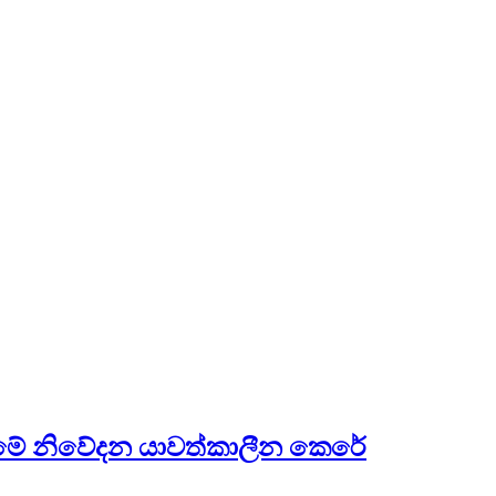
වීමේ නිවේදන යාවත්කාලීන කෙරේ