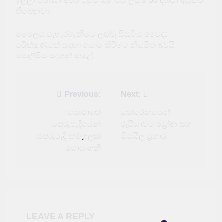
ඉල්ලා තිබෙන අතර පසුව ඔහු එය ලක්ෂ 30 දක්වා අඩුකර
තිබෙනවා.
මෙලෙස පැහැරගැනීමට ලක්වූ සිසුවිය වෛද්‍ය
පරීක්ෂණයක් සඳහා යොමු කිරීමට නියමිත බවයි
පොලිසිය සඳහන් කළේ.
Post
Previous:
Next:
navigation
සොරාගත්
යුක්රේනයෙන්
යතුරුපැදියෙන්
රුසියාවට ඩ්‍රෝන සහ
යතුරුපැදි කම්හලක්
මිසයිල ප්‍රහාර
සොයාගනී
LEAVE A REPLY