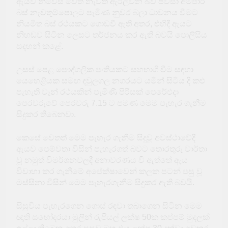
ඇයව නිවෙස වෙත නැවත ඇරලවන බව පවසා අම්පාර
බස් නැවතුම්පොලට පැමිණ නුවර බලා ධාවනය වීමට
නියමිත බස් රථයකට ගොඩවී ඇති අතර, එහිදී ඇයට
නිහඬව සිටින ලෙසට තර්ජනය කර ඇති බවයි පොලිසිය
සඳහන් කළේ.
උසස් පෙළ පෞද්ගලික පංතියකට සහභාගි වීම සඳහා
යෙහෙළියක සමඟ දවුලගල නගරයට යමින් සිටිය දී කළු
පැහැති වෑන් රථයකින් පැමිණි පිරිසක් පෙරේඑදා
පෙරවරුවේ පෙරවරු 7.15 ට පමණ මෙම පැහැර ගැනීම
සිදුකර තිබෙනවා.
කෙසේ වෙතත් මෙම පැහැර ගැනීම සිදුවූ අවස්ථාවේදී
ඇයව පෙම්වතා විසින් පැහැරගත් බවට තොරතුරු වාර්තා
වූ නමුත් විමර්ශනවලදී අනාවරණය වී ඇත්තේ ඇය
විවාහා කර ගැනීමේ අපේක්ෂාවෙන් කලක පටන් පසු වූ
මස්සිනා විසින් මෙම පැහැරගැනීම සිදුකර ඇති බවයි.
සිසුවිය පැහැරගෙන ගොස් රඳවා තබාගෙන සිටින මෙම
ඥාති සහෝදරයා මුලින් රුපියල් ලක්ෂ 50ක කප්පම් මුදලක්