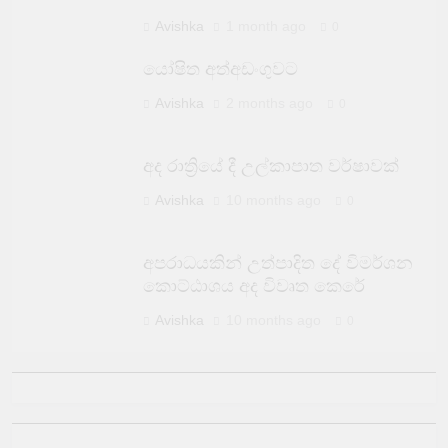
Avishka
1 month ago
0
යෝෂිත අත්අඩංගුවට
Avishka
2 months ago
0
අද රාත්‍රියේ දී උල්කාපාත වර්ෂාවක්
Avishka
10 months ago
0
අපරාධයකින් උත්පාදිත දේ විමර්ශන
කොට්ඨාශය අද විවෘත කෙරේ
Avishka
10 months ago
0