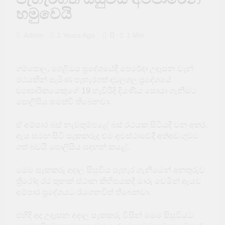
පැය 24ක් යන්නත් පෙර
හමුවෙයි
බන්ධනාගාර තුනක්
නොසන්සුන් වෙයි
1 Day Ago
0
Admin
2 Years Ago
1 Min
රුමේෂ් ලෝකෙන්ම
අංක 1ට
2 Days Ago
ගම්පොල, ගෙළිඔය ප්‍රදේශයේදී පෙරේදා උදෑසන වෑන්
සජීවි විකාශයක්
අතරතුරදී TikTok
රථයකින් පැමිණ පැහැරගත් දවුලගල ප්‍රදේශයේ
තරුවක් වෙඩි තබා
ව්‍යාපාරිකයෙකුගේ 19 හැවිරිදි දියණිය සොයා ගැනීමට
2 Days Ago
ඝාතනය කෙරේ
පොලිසිය සමත්වී තිබෙනවා.
තද සුළං පිළිබඳ
අවවාදාත්මක
නිවේදනයක්
ඒ අම්පාර බස් නැවතුම්පළේ බස් රථයක සිටියදී වන අතර,
2 Days Ago
නීතිවිරෝධීව මසුන්
ඇය සමඟ සිටි සැකකරුද එම අවස්ථාවේදී අත්අඩංගුවට
ඇල්ලූ ඉන්දීය යාත්‍රාවක්
ගත් බවයි පොලිසිය සඳහන් කළේ.
ඩෙල්ෆ් මුහුදේ දී
2 Days Ago
අනතුරක
පාසල් සිසුන් පිරිසකට
මෙම සැකකරු අදාල සිසුවිය පැහැර ගැනීමෙන් අනතුරුව
බඹර ප්‍රහාරයක් – 50ක්
ත්‍රිරෝද රථ තුනක් ස්ථාන කිහිපයකදී මාරු වෙමින් ඇයව
රෝහලේ
2 Days Ago
අම්පාර ප්‍රදේශයට රැගෙනවිත් තිබෙනවා.
එහිදී අද උදෑසන අදාල සැකකරු විසින් මෙම සිසුවියට