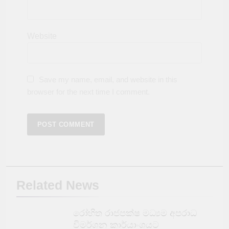
Website
Save my name, email, and website in this
browser for the next time I comment.
Related News
රෝහිත රාජපක්ෂ මධ්‍යම අපරාධ
විමර්ශන කාර්යාංශයට