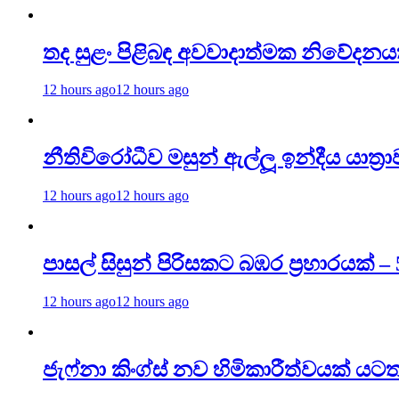
තද සුළං පිළිබඳ අවවාදාත්මක නිවේදනය
12 hours ago
12 hours ago
නීතිවිරෝධීව මසුන් ඇල්ලූ ඉන්දීය යාත්‍ර
12 hours ago
12 hours ago
පාසල් සිසුන් පිරිසකට බඹර ප්‍රහාරයක්
12 hours ago
12 hours ago
ජැෆ්නා කිංග්ස් නව හිමිකාරීත්වයක් යට