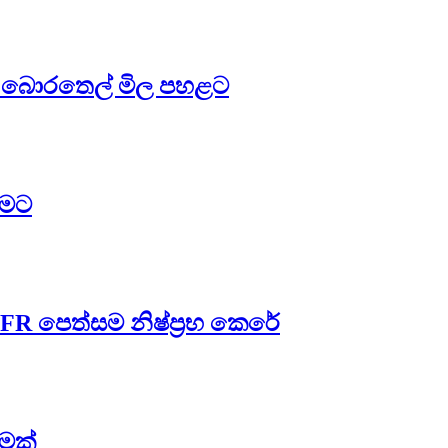
 – බොරතෙල් මිල පහළට
සමට
FR පෙත්සම නිෂ්ප්‍රභ කෙරේ
ීමක්