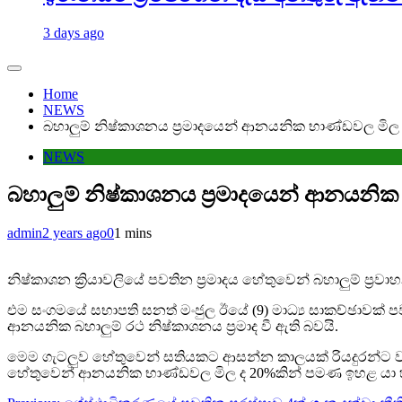
3 days ago
Home
NEWS
බහාලුම් නිෂ්කාශනය ප්‍රමාදයෙන් ආනයනික භාණ්ඩවල ම
NEWS
බහාලුම් නිෂ්කාශනය ප්‍රමාදයෙන් ආනයන
admin
2 years ago
0
1 mins
නිෂ්කාශන ක්‍රියාවලියේ පවතින ප්‍රමාදය හේතුවෙන් බහාලුම් ප්‍ර
එම සංගමයේ සභාපති සනත් මංජුල ඊයේ (9) මාධ්‍ය සාකච්ඡාවක්
ආනයනික බහාලුම් රථ නිෂ්කාශනය ප්‍රමාද වී ඇති බවයි.
මෙම ගැටලුව හේතුවෙන් සතියකට ආසන්න කාලයක් රියදුරන්ට වරාය 
හේතුවෙන් ආනයනික භාණ්ඩවල මිල ද 20%කින් පමණ ඉහළ යා හ