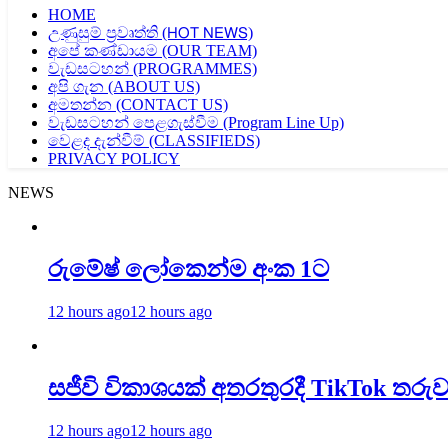
HOME
උණුසුම් ප්‍රවෘත්ති (𝖧𝖮𝖳 𝖭𝖤𝖶𝖲)
අපේ කණ්ඩායම (OUR TEAM)
වැඩසටහන් (PROGRAMMES)
අපි ගැන (ABOUT US)
අමතන්න (CONTACT US)
වැඩසටහන් පෙළගැස්වීම (Program Line Up)
වෙළද දැන්වීම් (CLASSIFIEDS)
PRIVACY POLICY
NEWS
රුමේෂ් ලෝකෙන්ම අංක 1ට
12 hours ago
12 hours ago
සජීවි විකාශයක් අතරතුරදී TikTok ත
12 hours ago
12 hours ago