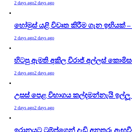
2 days ago
2 days ago
හෝමුස් යළි විවෘත කිරීම ගැන ඉඟියක්
2 days ago
2 days ago
හිටපු ඇමති අකිල විරාජ් අල්ලස් කොමි
2 days ago
2 days ago
උසස් පෙළ විභාගය කල්දමන්නැයි ඉල්ලූ 
2 days ago
2 days ago
ඉරානයට ට්‍රම්ප්ගෙන් දැඩි අනතුරු ඇඟව