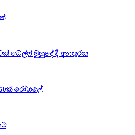
ක්
ාවක් ඩෙල්ෆ් මුහුදේ දී අනතුරක
 – 50ක් රෝහලේ
තට