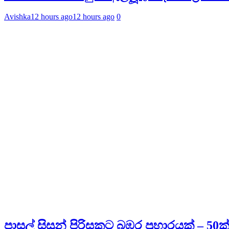
Avishka
12 hours ago
12 hours ago
0
පාසල් සිසුන් පිරිසකට බඹර ප්‍රහාරයක් – 5