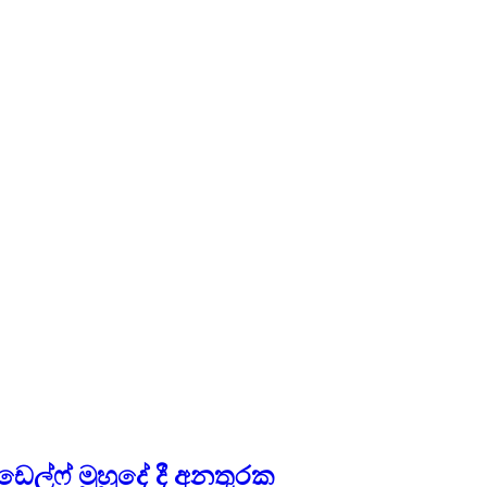
 ඩෙල්ෆ් මුහුදේ දී අනතුරක