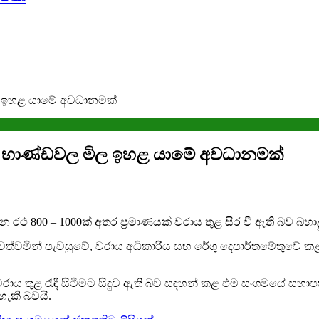
ිල ඉහළ යාමේ අවධානමක්
ික භාණ්ඩවල මිල ඉහළ යාමේ අවධානමක්
වාහන රථ 800 – 1000ක් අතර ප්‍රමාණයක් වරාය තුළ සිර වී ඇති බව 
 පවත්වමින් පැවසුවේ, වරාය අධිකාරිය සහ රේගු දෙපාර්තමේතුවේ
තුළ රැඳී සිටීමට සිදුව ඇති බව සඳහන් කළ එම සංගමයේ සභාපතිවර
ැකි බවයි.