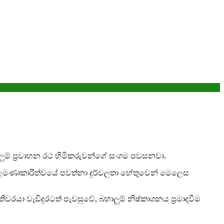
බහාලුම් ප්‍රවාහන රථ හිමිකරුවන්ගේ සංගම පවසනවා.
 කළමණාකාරිත්වයේ පවත්නා දුර්වලතා හේතුවෙන් මෙලෙස
යා වැඩිදුරටත් පැවසුවේ, බහාලුම් නිෂ්කාශනය ප්‍රමාදවීම