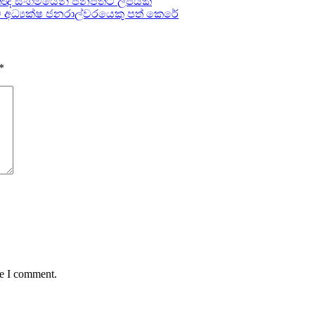
ීතිඥ සංගමයෙන් ජනපතිට ලිපියක්
අධ්‍යක්ෂ ජනරාල්වරයෙකු පත් කෙරේ
*
me I comment.