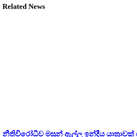
Related News
නීතිවිරෝධීව මසුන් ඇල්ලූ ඉන්දීය යාත්‍රාවක්