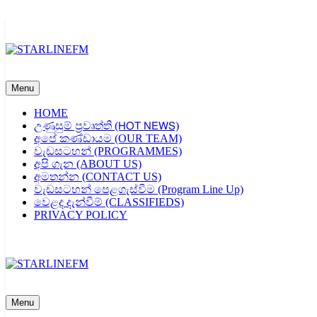
Skip
to
content
STARLINEFM
Menu
HOME
උණුසුම් ප්‍රවෘත්ති (𝖧𝖮𝖳 𝖭𝖤𝖶𝖲)
අපේ කණ්ඩායම (OUR TEAM)
වැඩසටහන් (PROGRAMMES)
අපි ගැන (ABOUT US)
අමතන්න (CONTACT US)
වැඩසටහන් පෙළගැස්වීම (Program Line Up)
වෙළද දැන්වීම් (CLASSIFIEDS)
PRIVACY POLICY
STARLINEFM
Menu