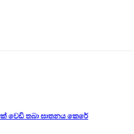
රුවක් වෙඩි තබා ඝාතනය කෙරේ