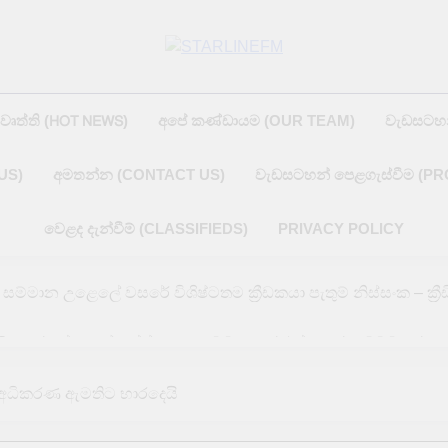
STARLINEF
රවෘත්ති (𝖧𝖮𝖳 𝖭𝖤𝖶𝖲)
අපේ කණ්ඩායම (OUR TEAM)
වැඩසටහ
US)
අමතන්න (CONTACT US)
වැඩසටහන් පෙළගැස්වීම (P
වෙළද දැන්වීම් (CLASSIFIEDS)
PRIVACY POLICY
‍රිකට් සම්මාන උළෙලේ වසරේ විශිෂ්ටතම ක්‍රීඩකයා පැතුම් නිස්සංක – ක්‍
ි පහර දුන්නොත් ගල්ෆ් කලාපයටම ප්‍රහාර එල්ල කරන බවට ඉරා
ශ්වවිද්‍යාලයේ කටයුතු 10 වැනිදා සිට යළි ඇරඹෙයි
ව අධිකරණ ඇමතිට භාරදෙයි
ක හතරක නායයෑමේ අනතුරු ඇඟවීමේ නිවේදන යාවත්කාලීන කෙරේ