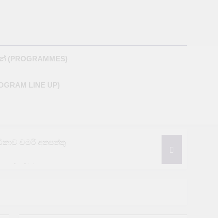
M
න් (PROGRAMMES)
ROGRAM LINE UP)
රීඩිකාව චමරි අතපත්තු
නයෙන් තර්ජන