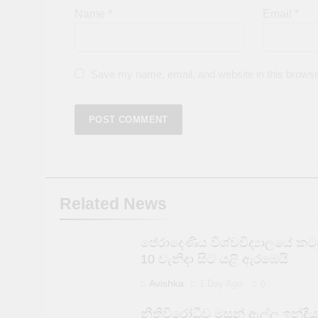
Name
*
Email
*
Save my name, email, and website in this browse
Related News
පේරාදෙණිය විශ්වවිද්‍යාලයේ කටය
10 වැනිදා සිට යළි ඇරඹෙයි
Avishka
1 Day Ago
0
නීතිවිරෝධීව මසුන් ඇල්ලූ ඉන්දීය