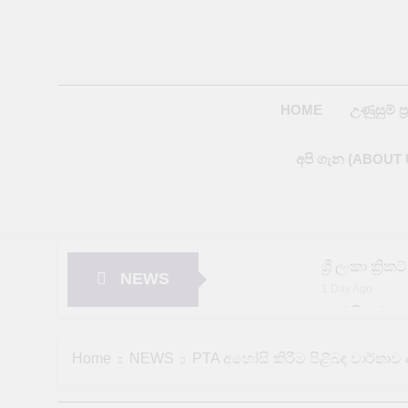
Skip
to
content
HOME
උණුසුම් ප්‍
අපි ගැන (ABOUT 
ශ්‍රී ලංකා ක්
NEWS
1 Day Ago
අමෙරිකාව යළ
1 Day Ago
පේරාදෙණිය වි
Home
NEWS
PTA අහෝසි කිරීම පිළිබඳ වාර්තා
1 Day Ago
දිස්ත්‍රික්