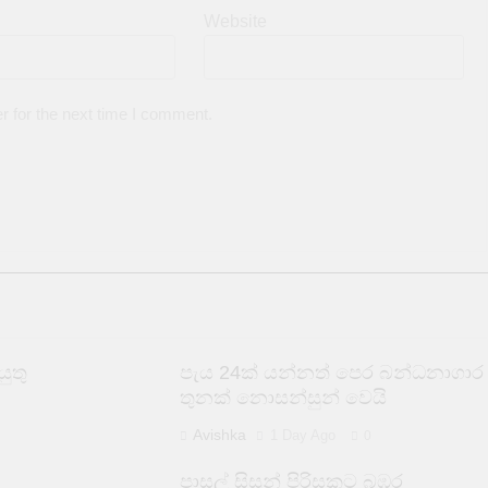
Website
r for the next time I comment.
ුතු
පැය 24ක් යන්නත් පෙර බන්ධනාගාර
තුනක් නොසන්සුන් වෙයි
Avishka
1 Day Ago
0
පාසල් සිසුන් පිරිසකට බඹර