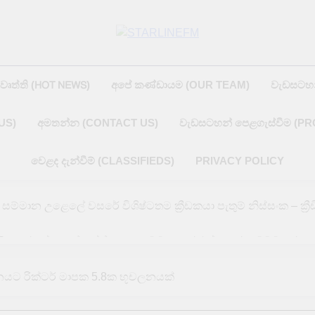
STARLINEF
රවෘත්ති (𝖧𝖮𝖳 𝖭𝖤𝖶𝖲)
අපේ කණ්ඩායම (OUR TEAM)
වැඩසටහ
US)
අමතන්න (CONTACT US)
වැඩසටහන් පෙළගැස්වීම (P
වෙළද දැන්වීම් (CLASSIFIEDS)
PRIVACY POLICY
‍රිකට් සම්මාන උළෙලේ වසරේ විශිෂ්ටතම ක්‍රීඩකයා පැතුම් නිස්සංක – ක්‍
ි පහර දුන්නොත් ගල්ෆ් කලාපයටම ප්‍රහාර එල්ල කරන බවට ඉරා
ශ්වවිද්‍යාලයේ කටයුතු 10 වැනිදා සිට යළි ඇරඹෙයි
යට රික්ටර් මාපක 5.8ක භූචලනයක්
ක හතරක නායයෑමේ අනතුරු ඇඟවීමේ නිවේදන යාවත්කාලීන කෙරේ