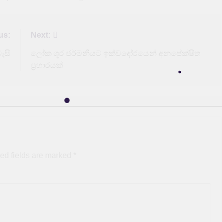
us:
Next:
ැසි
ලෝක ශූර ජර්මනියට ඉක්වදෝරයෙන් අනපේක්ෂිත
ප්‍රහාරයක්
ed fields are marked
*