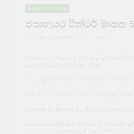
1 Day Ago
INTERNATIONAL NEWS
පැය 24ක් යන
ජපානයට රික්ටර් මාපක
1 Day Ago
සජීවි විකාශ
2 Days Ago
0
Avishka
1 Month Ago
1 Mins
තද සුළං පිළ
2 Days Ago
ජපානයේ, ටෝකියෝ නගරය අසල පිහිටා ඇති චිබා ප්‍ර
නීතිවිරෝධීව ම
ඇති බව විදෙස් මාධ්‍ය වාර්තා පවසයි.
2 Days Ago
පාසල් සිසුන්
එරට කාලගුණ ඒජන්සි වාර්තාවක් උපුටාදක්වමින් 
2 Days Ago
කෙසේවෙතත් මේ දක්වා සුනාමි අනතුරු ඇඟවීමක් 
පැයකටත් අඩු කාලයක් තුළ එරට තුළ වාර්තා වූ
ජපානයේ ටෝකියෝ නගරය අසලට පිහිටා ඇති දකුණු 
එරට වේලාවෙන් පෙරවරු 11.49ට වාර්තා වූ බව විදෙස