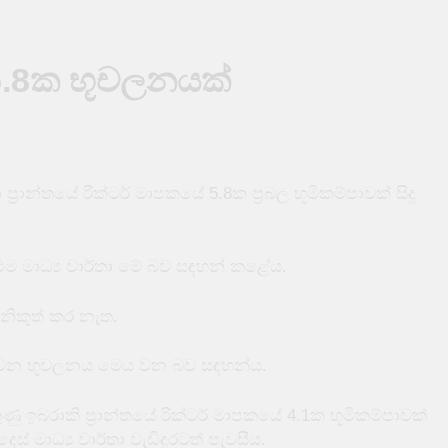
්නත් පෙර බන්ධනාගාර තුනක් නොසන්සුන් වෙයි
 5.8ක භූචලනයක්
යක් අතරතුරදී TikTok තරුවක් වෙඩි තබා ඝාතනය කෙරේ
ිබඳ අවවාදාත්මක නිවේදනයක්
ාන්තයේ රික්ටර් මාපකයේ 5.8ක ප්‍රබල භූමිකම්පාවක් සිදු
සුන් ඇල්ලූ ඉන්දීය යාත්‍රාවක් ඩෙල්ෆ් මුහුදේ දී අනතුරක
 පිරිසකට බඹර ප්‍රහාරයක් – 50ක් රෝහලේ
එම මාධ්‍ය වාර්තා මේ බව සඳහන් කළේය.
නිකුත් කර නැත.
 දෙවන භූචලනය මෙය වන බව සඳහන්ය.
ඉබරාකි ප්‍රාන්තයේ රික්ටර් මාපකයේ 4.1ක භූමිකම්පාවක්
් මාධ්‍ය වාර්තා වැඩිදුරටත් පැවසීය.