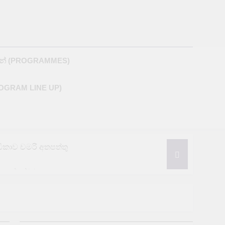
M
න් (PROGRAMMES)
ROGRAM LINE UP)
රීඩිකාව චමරි අතපත්තු
නයෙන් තර්ජන