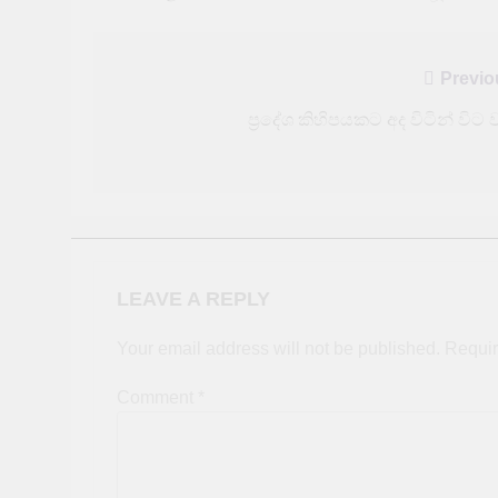
Post
Previo
navigation
ප්‍රදේශ කිහිපයකට අද විටින් විට ව
LEAVE A REPLY
Your email address will not be published.
Requir
Comment
*