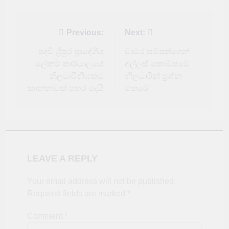
Post
Previous:
Next:
navigation
පදවි ශ්‍රීපුර ප්‍රාදේශීය
චාමර සම්පත්ගෙන්
ලේකම් කාර්යාලයේ
අල්ලස් කොමිසමේ
නිලධාරිනියකට
නිලධාරීන් ප්‍රශ්න
කාන්තාවක් පහර දෙයි
කෙරේ
LEAVE A REPLY
Your email address will not be published.
Required fields are marked
*
Comment
*