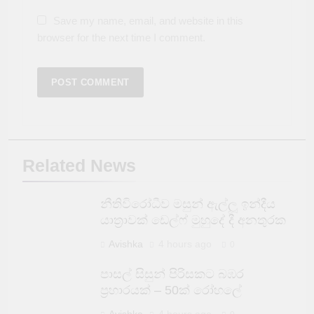
Save my name, email, and website in this
browser for the next time I comment.
Related News
නීතිවිරෝධීව මසුන් ඇල්ලූ ඉන්දීය
යාත්‍රාවක් ඩෙල්ෆ් මුහුදේ දී අනතුරක
Avishka
4 hours ago
0
පාසල් සිසුන් පිරිසකට බඹර
ප්‍රහාරයක් – 50ක් රෝහලේ