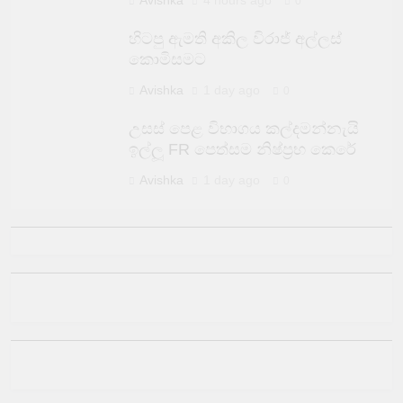
Avishka
4 hours ago
0
හිටපු ඇමති අකිල විරාජ් අල්ලස්
කොමිසමට
Avishka
1 day ago
0
උසස් පෙළ විභාගය කල්දමන්නැයි
ඉල්ලූ FR පෙත්සම නිෂ්ප්‍රභ කෙරේ
Avishka
1 day ago
0