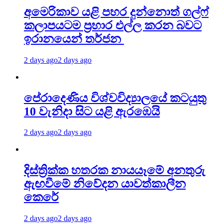
අමෙරිකාව යළි පහර දුන්නොත් ගල්ෆ්
කලාපයටම ප්‍රහාර එල්ල කරන බවට
ඉරානයෙන් තර්ජන
2 days ago
2 days ago
පේරාදෙණිය විශ්වවිද්‍යාලයේ කටයුතු
10 වැනිදා සිට යළි ඇරඹෙයි
2 days ago
2 days ago
දිස්ත්‍රික්ක හතරක නායයෑමේ අනතුරු
ඇඟවීමේ නිවේදන යාවත්කාලීන
කෙරේ
2 days ago
2 days ago