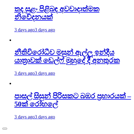
තද සුළං පිළිබඳ අවවාදාත්මක
නිවේදනයක්
3 days ago
3 days ago
නීතිවිරෝධීව මසුන් ඇල්ලූ ඉන්දීය
යාත්‍රාවක් ඩෙල්ෆ් මුහුදේ දී අනතුරක
3 days ago
3 days ago
පාසල් සිසුන් පිරිසකට බඹර ප්‍රහාරයක් –
50ක් රෝහලේ
3 days ago
3 days ago