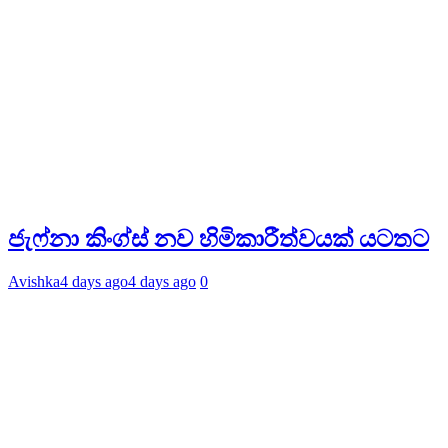
ජැෆ්නා කිංග්ස් නව හිමිකාරීත්වයක් යටතට
Avishka
4 days ago
4 days ago
0