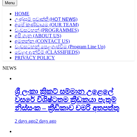
Menu
HOME
උණුසුම් ප්‍රවෘත්ති (𝖧𝖮𝖳 𝖭𝖤𝖶𝖲)
අපේ කණ්ඩායම (OUR TEAM)
වැඩසටහන් (PROGRAMMES)
අපි ගැන (ABOUT US)
අමතන්න (CONTACT US)
වැඩසටහන් පෙළගැස්වීම (Program Line Up)
වෙළද දැන්වීම් (CLASSIFIEDS)
PRIVACY POLICY
NEWS
ශ්‍රී ලංකා ක්‍රිකට් සම්මාන උළෙලේ
වසරේ විශිෂ්ටතම ක්‍රීඩකයා පැතුම්
නිස්සංක – ක්‍රීඩිකාව චමරි අතපත්තු
2 days ago
2 days ago