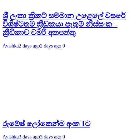
ශ්‍රී ලංකා ක්‍රිකට් සම්මාන උළෙලේ වසරේ
විශිෂ්ටතම ක්‍රීඩකයා පැතුම් නිස්සංක –
ක්‍රීඩිකාව චමරි අතපත්තු
Avishka
2 days ago
2 days ago
0
රුමේෂ් ලෝකෙන්ම අංක 1ට
Avishka
3 days ago
3 days ago
0