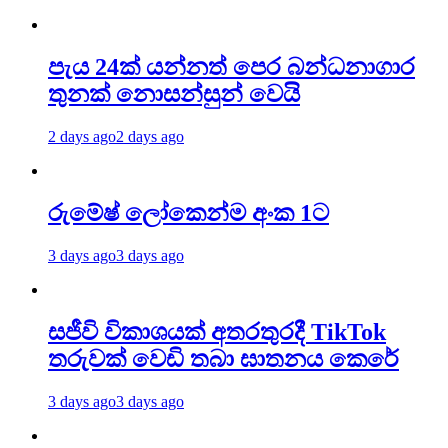
පැය 24ක් යන්නත් පෙර බන්ධනාගාර
තුනක් නොසන්සුන් වෙයි
2 days ago
2 days ago
රුමේෂ් ලෝකෙන්ම අංක 1ට
3 days ago
3 days ago
සජීවි විකාශයක් අතරතුරදී TikTok
තරුවක් වෙඩි තබා ඝාතනය කෙරේ
3 days ago
3 days ago