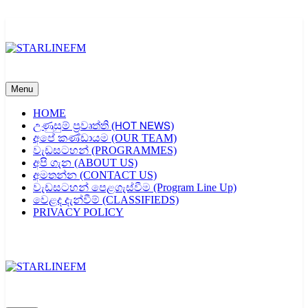
Skip
to
content
STARLINEFM
Menu
HOME
උණුසුම් ප්‍රවෘත්ති (𝖧𝖮𝖳 𝖭𝖤𝖶𝖲)
අපේ කණ්ඩායම (OUR TEAM)
වැඩසටහන් (PROGRAMMES)
අපි ගැන (ABOUT US)
අමතන්න (CONTACT US)
වැඩසටහන් පෙළගැස්වීම (Program Line Up)
වෙළද දැන්වීම් (CLASSIFIEDS)
PRIVACY POLICY
STARLINEFM