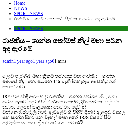
Home
NEWS
SPORT NEWS
රාජකීය – ශාන්ත තෝමස් නිල් මහා සටන අද ඇරඹේ
SPORT NEWS
රාජකීය – ශාන්ත තෝමස් නිල් මහා සටන
අද ඇරඹේ
admin
1 year ago
1 year ago
0
1 mins
ලොව පැරණිම මහා ක්‍රිකට් තරගයක් වන රාජකීය – ශාන්ත
තෝමස් නිල් මහා සටනේ 146 වැනි දිගහැරුම අද සනිටුහන්
කෙරෙනවා.
1879 වසරේදී ආරම්භ වූ රාජකීය – ශාන්ත තෝමස් නිල් මහා
සටන ලොව දෙවැනි පැරණිතම මෙන්ම, දීර්ඝතම මහා ක්‍රිකට්
තරගය ලෙසින් සැලකෙන අතර එය දෙවැනි
වන්නේ ඔස්ට්‍රේලියාවේ ඇඩිලේඩ් හි පිහිටි ප්‍රින්ස් ඇල්ෆ්‍රඩ් විදුහල
සහ සාන්ත පීතර යන විදුහල් දෙක අතර 1878 වසරේ සිට
පැවැත්වෙන මහා ක්‍රිකට් තරගයට පමණයි.