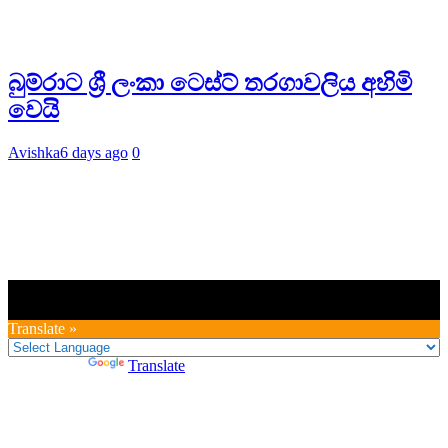
බුම්රාට ශ්‍රී ලංකා ටෙස්ට් තරගාවලිය අහිමි
වෙයි
Avishka
6 days ago
0
Translate »
Powered by
Translate