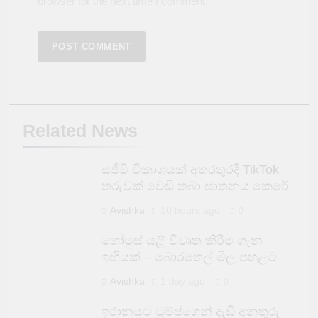
browser for the next time I comment.
Related News
සජීවි විකාශයක් අතරතුරදී TikTok
තරුවක් වෙඩි තබා ඝාතනය කෙරේ
Avishka
10 hours ago
0
හෝමුස් යළි විවෘත කිරීම ගැන
ඉඟියක් – බොරතෙල් මිල පහළට
Avishka
1 day ago
0
ඉරානයට ට්‍රම්ප්ගෙන් දැඩි අනතුරු