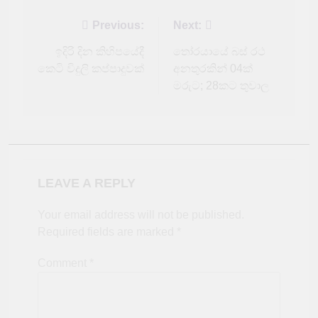
Post
Previous:
Next:
navigation
ඉදිරි දින කිහිපයේදී
තෝරයායේ බස් රථ
කෙටි විදුලි කප්පාදුවක්
අනතුරකින් 04ක්
මරුට; 28කට තුවාල
LEAVE A REPLY
Your email address will not be published.
Required fields are marked
*
Comment
*