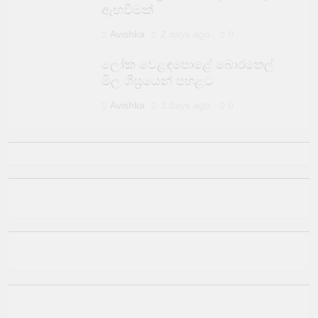
ඇඟවීමක්
Avishka
2 days ago
0
ලෝක වෙළඳපොළේ බොරතෙල්
මිල ශීඝ්‍රයෙන් පහළට
Avishka
3 days ago
0