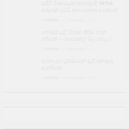
සජීවි විකාශයක් අතරතුරදී TikTok
තරුවක් වෙඩි තබා ඝාතනය කෙරේ
Avishka
2 days ago
0
හෝමුස් යළි විවෘත කිරීම ගැන
ඉඟියක් – බොරතෙල් මිල පහළට
Avishka
3 days ago
0
ඉරානයට ට්‍රම්ප්ගෙන් දැඩි අනතුරු
ඇඟවීමක්
Avishka
4 days ago
0