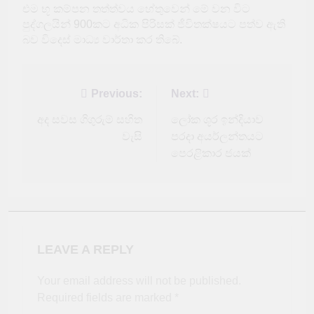
එම භූ කම්පන තත්ත්වය හේතුවෙන් මේ වන විට
පුද්ගලයින් 900කට අධික පිරිසක් ජීවිතක්ෂයට පත්ව ඇති
බව විදෙස් මාධ්‍ය වාර්තා කර තිබේ.
Post
Previous:
Next:
navigation
අද සවස ගිගුරුම් සහිත
ලෝක ශූර ඉන්දියාව
වැසි
පරදා අයර්ලන්තයට
පෙරළිකාර ජයක්
LEAVE A REPLY
Your email address will not be published.
Required fields are marked
*