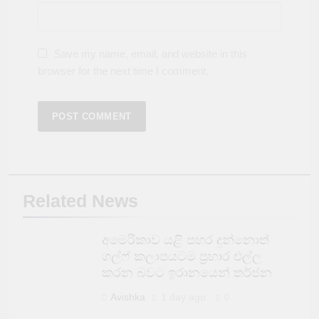
Save my name, email, and website in this
browser for the next time I comment.
Related News
අමෙරිකාව යළි පහර දුන්නොත්
ගල්ෆ් කලාපයටම ප්‍රහාර එල්ල
කරන බවට ඉරානයෙන් තර්ජන
Avishka
1 day ago
0