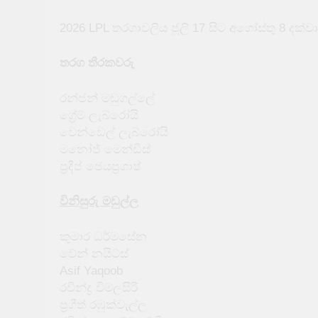
2026 LPL තරගාවලිය ජූලි 17 සිට අගෝස්තු 8 දක්ව
තරග තීරකවරු
රන්ජන් මඩුගල්ලේ
ග්‍රේම් ලැබ්රෝයි
වෙන්ඩෙල් ලැබ්රෝයි
මනෝජ් මෙන්ඩිස්
ප්‍රදීප් ජෙයප්‍රගාෂ්
විනිසුරු මඩුල්ල
කුමාර ධර්මසේන
වේන් නයිට්ස්
Asif Yaqoob
රවීන්ද්‍ර විමලසිරි
ප්‍රගීත් රඹුක්වැල්ල