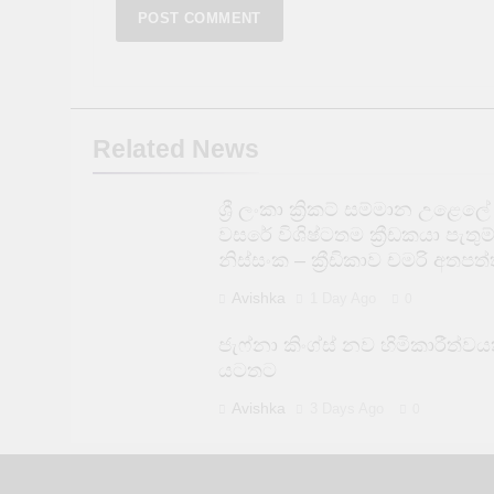
Related News
ශ්‍රී ලංකා ක්‍රිකට් සම්මාන උළෙලේ
වසරේ විශිෂ්ටතම ක්‍රීඩකයා පැතුම
නිස්සංක – ක්‍රීඩිකාව චමරි අතපත්
Avishka
1 Day Ago
0
ජැෆ්නා කිංග්ස් නව හිමිකාරීත්වය
යටතට
Avishka
3 Days Ago
0