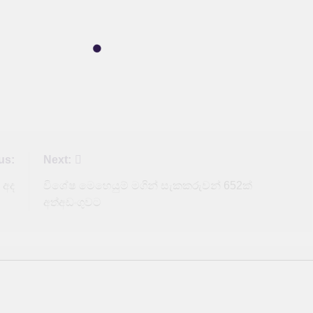
us:
Next:
 අද
විශේෂ මෙහෙයුම් මගින් සැකකරුවන් 652ක්
අත්අඩංගුවට