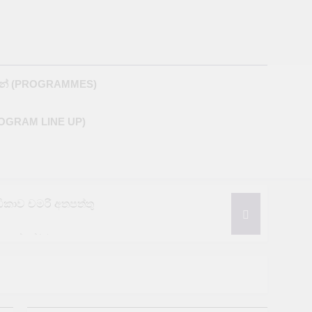
M
න් (PROGRAMMES)
ROGRAM LINE UP)
රීඩිකාව චමරි අතපත්තු
නයෙන් තර්ජන