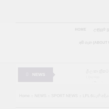
Skip
to
content
HOME
උණුසුම් ප්‍
අපි ගැන (ABOUT 
ශ්‍රී ලංකා ක්
NEWS
1 Day Ago
අමෙරිකාව යළ
1 Day Ago
පේරාදෙණිය වි
Home
NEWS
SPORT NEWS
LPL 6වැනි අදි
1 Day Ago
දිස්ත්‍රික්