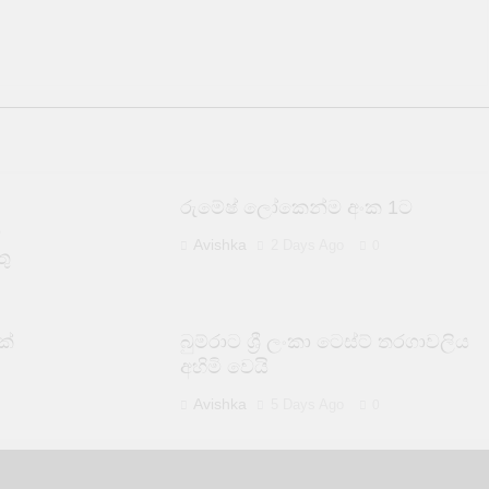
රුමේෂ් ලෝකෙන්ම අංක 1ට
්
Avishka
2 Days Ago
0
තු
ක්
බුම්රාට ශ්‍රී ලංකා ටෙස්ට් තරගාවලිය
අහිමි වෙයි
Avishka
5 Days Ago
0