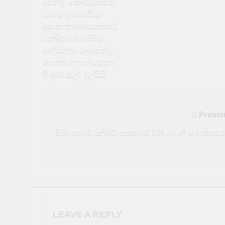
රවීන්ද්‍ර කොට්ටහච්චි
චාමර ද සොයිසා
අසංක නානායක්කාර
චන්ද්‍රිකා අමරසිංහ
හේමන්ත බොතේජු
ශාන්ත ෆොන්සේකා
පී.ආර්.එල්. දුල්සිරි
Post
Previo
navigation
චීන කොමියුනිස්ට් පක්ෂයේ 105 වෙනි සංවත්සරය
LEAVE A REPLY