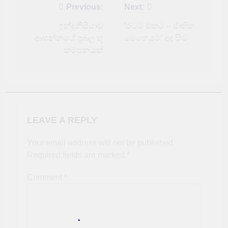
Post
Previous:
Next:
navigation
ඉන්දුනීසියාව
‘රටම එකට – ජාතික
ආසන්නයේ ප්‍රබල භූ
මෙහෙයුම’ අද සිට
කම්පනයක්
LEAVE A REPLY
Your email address will not be published.
Required fields are marked
*
Comment
*