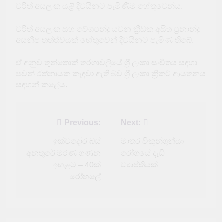
චරිත් අසලංක යළි දිවයිනට පැමිණීම හේතුවෙන්ය.
චරිත් අසලංක සහ වේගපන්දු යවන ක්‍රීඩක අසිත ප්‍රනාන්දු
අසනීප තත්ත්වයක් හේතුවෙන් දිවයිනට පැමිණ තිබේ.
ඒ අනුව තුන්තොක් තරගාවලියේ ශ්‍රී ලංකා සංචිතය සඳහා
පවන් රත්නායක කැඳවා ඇති බව ශ්‍රී ලංකා ක්‍රිකට් ආයතනය
සඳහන් කළේය.
Post
Previous:
Next:
navigation
ඉක්වදෝර බස්
මාතර චිකුන්ගුන්යා
අනතුරේ මරණ ගණන
රෝගයේ දැඩි
ඉහළට – 40ක්
ව්‍යාප්තියක්
රෝහලේ