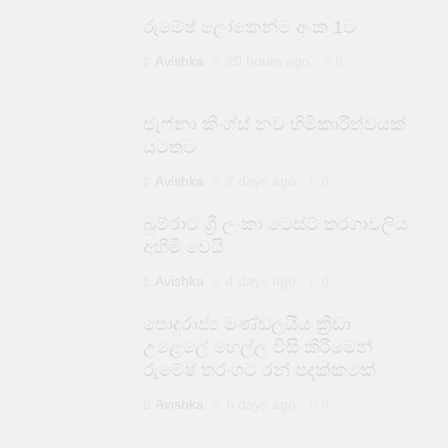
රුමේෂ් ලෝකෙන්ම අංක 1ට
Avishka
20 hours ago
0
ජැෆ්නා කිංග්ස් නව හිමිකාරීත්වයක්
යටතට
Avishka
2 days ago
0
බුම්රාට ශ්‍රී ලංකා ටෙස්ට් තරගාවලිය
අහිමි වෙයි
Avishka
4 days ago
0
පොදුරාජ්‍ය මණ්ඩලයීය ක්‍රීඩා
උළෙලේ හෙල්ල විසි කිරීමෙන්
රුමේෂ් තරංගට රන් පදක්කමක්
Avishka
6 days ago
0