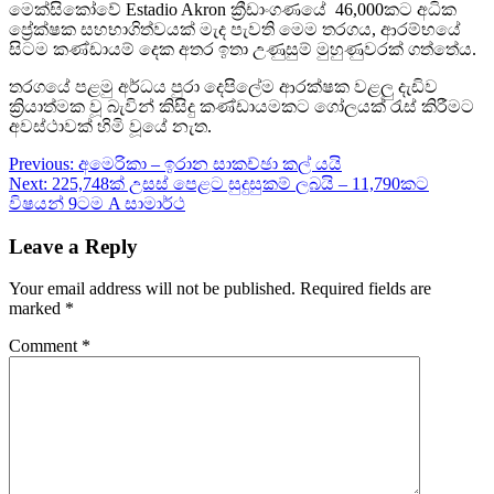
මෙක්සිකෝවේ Estadio Akron ක්‍රීඩාංගණයේ 46,000කට අධික
ප්‍රේක්ෂක සහභාගිත්වයක් මැද පැවති මෙම තරගය, ආරම්භයේ
සිටම කණ්ඩායම් දෙක අතර ඉතා උණුසුම් මුහුණුවරක් ගත්තේය.
තරගයේ පළමු අර්ධය පුරා දෙපිලේම ආරක්ෂක වළලු දැඩිව
ක්‍රියාත්මක වූ බැවින් කිසිදු කණ්ඩායමකට ගෝලයක් රැස් කිරීමට
අවස්ථාවක් හිමි වූයේ නැත.
Post
Previous:
අමෙරිකා – ඉරාන සාකච්ඡා කල් යයි
Next:
225,748ක් උසස් පෙළට සුදුසුකම් ලබයි – 11,790කට
navigation
විෂයන් 9ටම A සාමාර්ථ
Leave a Reply
Your email address will not be published.
Required fields are
marked
*
Comment
*