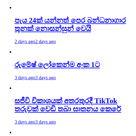
පැය 24ක් යන්නත් පෙර බන්ධනාගාර
තුනක් නොසන්සුන් වෙයි
2 days ago
2 days ago
රුමේෂ් ලෝකෙන්ම අංක 1ට
3 days ago
3 days ago
සජීවි විකාශයක් අතරතුරදී TikTok
තරුවක් වෙඩි තබා ඝාතනය කෙරේ
3 days ago
3 days ago