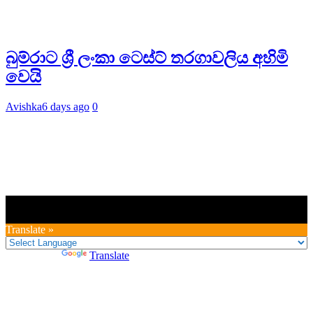
බුම්රාට ශ්‍රී ලංකා ටෙස්ට් තරගාවලිය අහිමි
වෙයි
Avishka
6 days ago
0
Translate »
Powered by
Translate