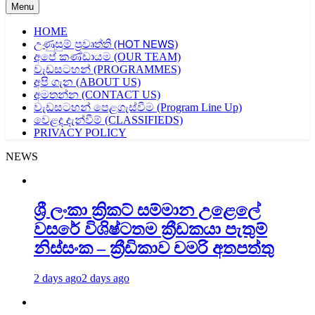
Menu
HOME
උණුසුම් ප්‍රවෘත්ති (𝖧𝖮𝖳 𝖭𝖤𝖶𝖲)
අපේ කණ්ඩායම (OUR TEAM)
වැඩසටහන් (PROGRAMMES)
අපි ගැන (ABOUT US)
අමතන්න (CONTACT US)
වැඩසටහන් පෙළගැස්වීම (Program Line Up)
වෙළද දැන්වීම් (CLASSIFIEDS)
PRIVACY POLICY
NEWS
ශ්‍රී ලංකා ක්‍රිකට් සම්මාන උළෙලේ
වසරේ විශිෂ්ටතම ක්‍රීඩකයා පැතුම්
නිස්සංක – ක්‍රීඩිකාව චමරි අතපත්තු
2 days ago
2 days ago