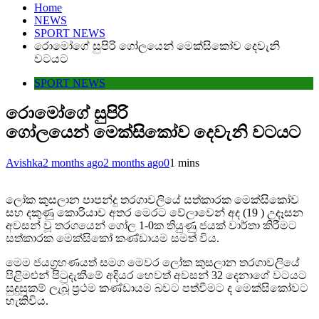
Home
NEWS
SPORT NEWS
රොමෝගේ සුපිරි ගෝලයෙන් මෙක්සිකෝව දෙවැනි
වටයට
SPORT NEWS
රොමෝගේ සුපිරි
ගෝලයෙන් මෙක්සිකෝව දෙවැනි වටයට
Avishka
2 months ago
2 months ago
0
1 mins
ලෝක කුසලාන පාපන්දු තරගාවලියේ සත්කාරක මෙක්සිකෝව
සහ දකුණු කොරියාව අතර මෙරට වේලාවෙන් අද (19 ) උදෑසන
අවසන් වූ තරගයෙන් ගෝල 1-0ක තියුණු ජයක් වාර්තා කිරීමට
සත්කාරක මෙක්සිකෝ කණ්ඩායම සමත් විය.
මෙම ජයග්‍රහණයත් සමග මෙවර ලෝක කුසලාන තරගාවලියේ
පිළිමළුන් පිටුදැකීමේ අදියර හෙවත් අවසන් 32 දෙනාගේ වටයට
සුදුසුකම් ලැබූ ප්‍රථම කණ්ඩායම බවට පත්වීමට ද මෙක්සිකෝවට
හැකිවිය.