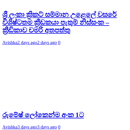
ශ්‍රී ලංකා ක්‍රිකට් සම්මාන උළෙලේ වසරේ
විශිෂ්ටතම ක්‍රීඩකයා පැතුම් නිස්සංක –
ක්‍රීඩිකාව චමරි අතපත්තු
Avishka
2 days ago
2 days ago
0
රුමේෂ් ලෝකෙන්ම අංක 1ට
Avishka
3 days ago
3 days ago
0