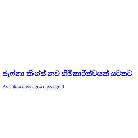
ජැෆ්නා කිංග්ස් නව හිමිකාරීත්වයක් යටතට
Avishka
4 days ago
4 days ago
0