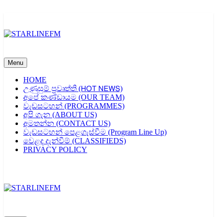
Skip
to
content
STARLINEFM
Menu
HOME
උණුසුම් ප්‍රවෘත්ති (𝖧𝖮𝖳 𝖭𝖤𝖶𝖲)
අපේ කණ්ඩායම (OUR TEAM)
වැඩසටහන් (PROGRAMMES)
අපි ගැන (ABOUT US)
අමතන්න (CONTACT US)
වැඩසටහන් පෙළගැස්වීම (Program Line Up)
වෙළද දැන්වීම් (CLASSIFIEDS)
PRIVACY POLICY
STARLINEFM