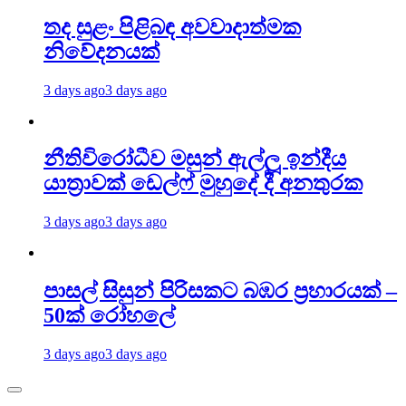
තද සුළං පිළිබඳ අවවාදාත්මක
නිවේදනයක්
3 days ago
3 days ago
නීතිවිරෝධීව මසුන් ඇල්ලූ ඉන්දීය
යාත්‍රාවක් ඩෙල්ෆ් මුහුදේ දී අනතුරක
3 days ago
3 days ago
පාසල් සිසුන් පිරිසකට බඹර ප්‍රහාරයක් –
50ක් රෝහලේ
3 days ago
3 days ago