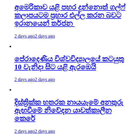
අමෙරිකාව යළි පහර දුන්නොත් ගල්ෆ්
කලාපයටම ප්‍රහාර එල්ල කරන බවට
ඉරානයෙන් තර්ජන
2 days ago
2 days ago
පේරාදෙණිය විශ්වවිද්‍යාලයේ කටයුතු
10 වැනිදා සිට යළි ඇරඹෙයි
2 days ago
2 days ago
දිස්ත්‍රික්ක හතරක නායයෑමේ අනතුරු
ඇඟවීමේ නිවේදන යාවත්කාලීන
කෙරේ
2 days ago
2 days ago