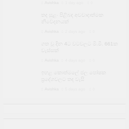
Avishka
1 day ago
0
තද සුළං පිළිබඳ අවවාදාත්මක
නිවේදනයක්
Avishka
2 days ago
0
ගත වූ දින 4ට වටවලට මි.මී. 661ක
වැස්සක්
Avishka
4 days ago
0
ඉහළ කොත්මලේ ජල පෝෂක
ප්‍රදේශවලට තද වැසි
Avishka
5 days ago
0