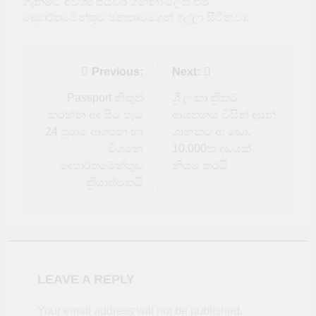
ගැනීමට අවශ්‍ය පියවර ගන්නා ලෙස එම
දෙපාර්තමේන්තුව ජනතාවගෙන් ඉල්ලා සිටිනවා.
Post
Previous:
Next:
navigation
Passport නිකුත්
ශ්‍රී ලංකා ක්‍රිකට්
කරන්න අද සිට පැය
ආයතනය විසින් දසුන්
24 පුරාම ආගමන හා
ශානකට අ. ඩො.
විගමන
10,000ක දඩයක්
දෙපාර්තමේන්තුව
නියම කරයි
ක්‍රියාත්මකයි
LEAVE A REPLY
Your email address will not be published.