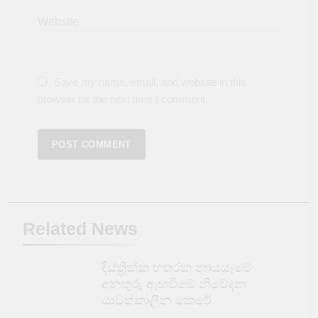
Website
Save my name, email, and website in this
browser for the next time I comment.
Related News
දිස්ත්‍රික්ක හතරක නායයෑමේ
අනතුරු ඇඟවීමේ නිවේදන
යාවත්කාලීන කෙරේ