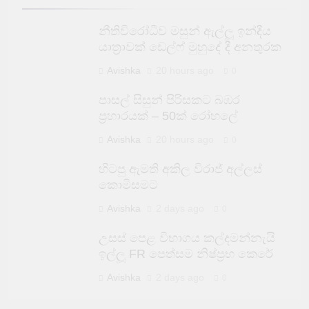
නීතිවිරෝධීව මසුන් ඇල්ලූ ඉන්දීය
යාත්‍රාවක් ඩෙල්ෆ් මුහුදේ දී අනතුරක
Avishka
20 hours ago
0
පාසල් සිසුන් පිරිසකට බඹර
ප්‍රහාරයක් – 50ක් රෝහලේ
Avishka
20 hours ago
0
හිටපු ඇමති අකිල විරාජ් අල්ලස්
කොමිසමට
Avishka
2 days ago
0
උසස් පෙළ විභාගය කල්දමන්නැයි
ඉල්ලූ FR පෙත්සම නිෂ්ප්‍රභ කෙරේ
Avishka
2 days ago
0