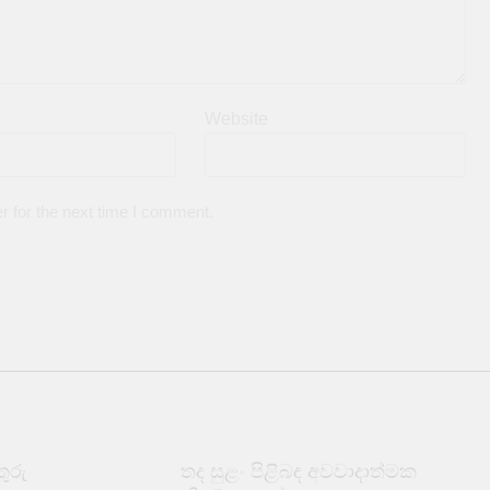
Website
r for the next time I comment.
ුරු
තද සුළං පිළිබඳ අවවාදාත්මක