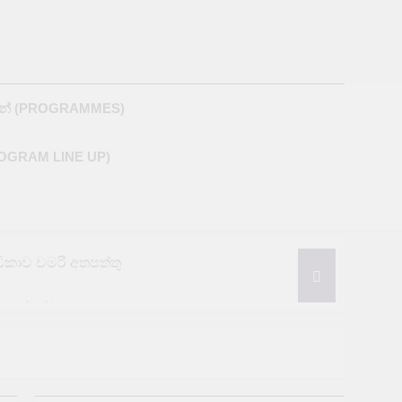
M
න් (PROGRAMMES)
ROGRAM LINE UP)
රීඩිකාව චමරි අතපත්තු
නයෙන් තර්ජන