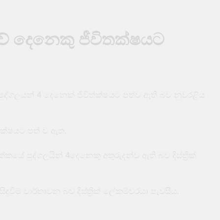
්නත් පෙර බන්ධනාගාර තුනක් නොසන්සුන් වෙයි
් දෙනෙකු ජීවිතක්ෂයට
යක් අතරතුරදී TikTok තරුවක් වෙඩි තබා ඝාතනය කෙරේ
ිබඳ අවවාදාත්මක නිවේදනයක්
පුද්ගලයන් 4 දෙනෙක් ජිවිත්ක්ෂයට පත්ව ඇති බව නුවරළිය
සුන් ඇල්ලූ ඉන්දීය යාත්‍රාවක් ඩෙල්ෆ් මුහුදේ දී අනතුරක
 පිරිසකට බඹර ප්‍රහාරයක් – 50ක් රෝහලේ
තක්ෂයට පත් ව ඇත.
කයේ පුද්ගලයින් 4දෙනෙකු අතුරුදන්ව ඇති බව දිස්ත්‍රික්
ුවීම් වාර්තාවන බව දිස්ත්‍රික් ලේකම්වරයා පැවසීය.