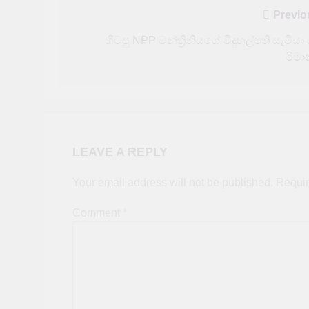
Post
Previo
navigation
හිටපු NPP මන්ත්‍රිනියගේ විදුහල්පති සැමියා 
රිමා
LEAVE A REPLY
Your email address will not be published.
Requir
Comment
*