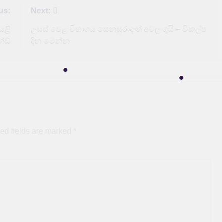
us:
Next:
යළි
උසස් පෙළ විභාගය සෙනසුරාදාත් අවලංගුයි – විකල්ප
න්ඩ්
දින මෙන්න
ed fields are marked
*