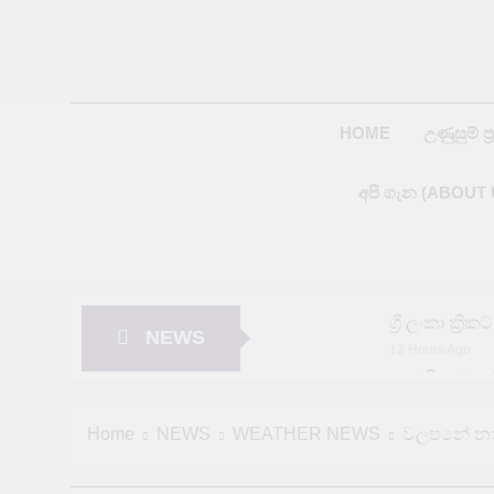
Skip
to
content
HOME
උණුසුම් ප්‍
අපි ගැන (ABOUT 
ශ්‍රී ලංකා ක්
NEWS
12 Hours Ago
අමෙරිකාව යළ
12 Hours Ago
පේරාදෙණිය වි
Home
NEWS
WEATHER NEWS
වලපනේ නාය
12 Hours Ago
දිස්ත්‍රික්