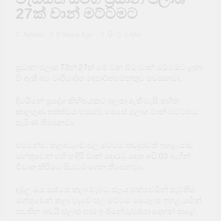
පැය 24ක් යන්නත් පෙර
27ක් වාන් මට්ටමට
බන්ධනාගාර තුනක්
නොසන්සුන් වෙයි
2 Days Ago
0
Admin
2 Years Ago
1 Min
රුමේෂ් ලෝකෙන්ම
අංක 1ට
3 Days Ago
ප්‍රධාන ජලාශ 73න් 27ක් මේ වන විට වාන් මට්ටමට ළඟා
සජීවි විකාශයක්
අතරතුරදී TikTok
වී ඇති බව වාරිමාර්ග දෙපාර්තමේන්තුව පවසනවා.
තරුවක් වෙඩි තබා
3 Days Ago
ඝාතනය කෙරේ
තද සුළං පිළිබඳ
දිවයිනේ ප්‍රදේශ කිහිපයකට බලපා ඇති වැසි සහිත
අවවාදාත්මක
කාලගුණ තත්ත්වය හමුවේ මෙසේ ජලාශ වාන් මට්ටමට
නිවේදනයක්
පැමිණ තිබෙනවා.
3 Days Ago
නීතිවිරෝධීව මසුන්
ඇල්ලූ ඉන්දීය යාත්‍රාවක්
එමෙන්ම, කලාවැවේ ජල මට්ටම තවදුරටත් ඉහළ යාම
ඩෙල්ෆ් මුහුදේ දී
3 Days Ago
හේතුවෙන් එහි හදිසි වාන් දොරටු දෙක අඩි 03 බැගින්
අනතුරක
පාසල් සිසුන් පිරිසකට
විවෘත කිරීමට පියවර ගෙන තිබෙනවා.
බඹර ප්‍රහාරයක් – 50ක්
රෝහලේ
3 Days Ago
දඹුලු ඔය ඔස්සේ කලා වැවට ජලය එක්වෙමින් පැවතීම
හේතුවෙන් කලා වැවේ ජල මට්ටම මෙලෙස ඉහළ යමින්
පවතින බවයි ජලාශ භාර ඉංජිනේරුවරයා සදහන් කළේ.