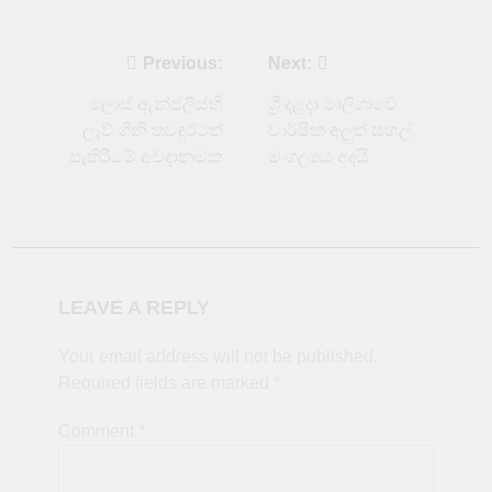
Post
Previous:
Next:
navigation
ලොස් ඇන්ජලීස්හි
ශ්‍රී දළදා මාලිගාවේ
ලැව් ගිනි තවදුරටත්
වාර්ෂික අලුත් සහල්
පැතිරීමේ අවදානමක
මංගල්‍යය අදයි
LEAVE A REPLY
Your email address will not be published.
Required fields are marked
*
Comment
*