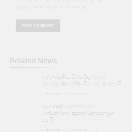
browser for the next time I comment.
Related News
පේරාදෙණිය විශ්වවිද්‍යාලයේ
කටයුතු 10 වැනිදා සිට යළි ඇරඹෙයි
Avishka
2 days ago
0
පැය 24ක් යන්නත් පෙර
බන්ධනාගාර තුනක් නොසන්සුන්
වෙයි
Avishka
2 days ago
0