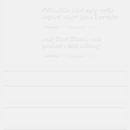
නීතිවිරෝධීව මසුන් ඇල්ලූ ඉන්දීය
යාත්‍රාවක් ඩෙල්ෆ් මුහුදේ දී අනතුරක
Avishka
3 days ago
0
පාසල් සිසුන් පිරිසකට බඹර
ප්‍රහාරයක් – 50ක් රෝහලේ
Avishka
3 days ago
0