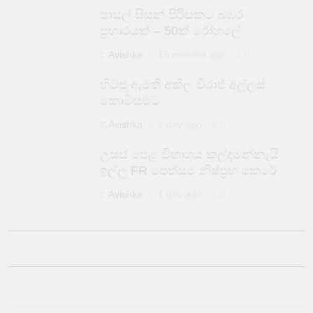
පාසල් සිසුන් පිරිසකට බඹර
ප්‍රහාරයක් – 50ක් රෝහලේ
Avishka
16 minutes ago
0
හිටපු ඇමති අකිල විරාජ් අල්ලස්
කොමිසමට
Avishka
1 day ago
0
උසස් පෙළ විභාගය කල්දමන්නැයි
ඉල්ලූ FR පෙත්සම නිෂ්ප්‍රභ කෙරේ
Avishka
1 day ago
0