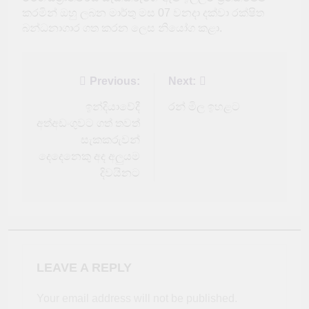
කරමින් ඔහු ලබන මාර්තු මස 07 වනදා දක්වා රක්ෂිත
බන්ධනාගාර ගත කරන ලෙස නියෝග කළා.
Post
Previous:
Next:
navigation
ඉන්දියාවේදී
රන් මිල ඉහළට
අත්අඩංගුවට ගත් තවත්
සැකකරුවන්
දෙදෙනෙකු අද අලුයම
දිවයිනට
LEAVE A REPLY
Your email address will not be published.