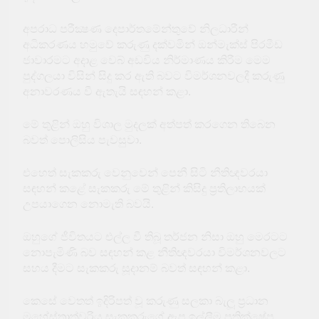
අපරාධ පරීක්‍ෂණ දෙපාර්තමේන්තුවේ නිලධාරීන්
අධිකරණය හමුවේ කරුණු දක්වමින් ඔන්මැක්ස් පිරමීඩ
ජාවාරමට අදාළ වෙබ් අඩවිය නිර්මාණය කිරීම මෙම
පුද්ගලයා විසින් සිදු කර ඇති බවට විමර්ශනවලදී කරුණු
අනාවරණය වී ඇතැයි සඳහන් කළා.
මේ තුළින් ඔහු විශාල මුදලක් අත්පත් කරගෙන තිබෙන
බවත් පොලිසිය පැවසුවා.
එහෙත් සැකකරු වෙනුවෙන් පෙනී සිටි නීතිඥවරයා
සඳහන් කළේ සැකකරු මේ තුළින් කිසිදු ප්‍රතිලාභයක්
උපයාගෙන නොමැති බවයි.
ඔහුගේ ජීවිතයට එල්ල වී තිබූ තර්ජන නිසා ඔහු මෙරටට
නොපැමිණි බව සඳහන් කළ නීතිඥවරයා විමර්ශනවලට
සහය දීමට සැකකරු සූදානම් බවත් සඳහන් කළා.
කෙසේ වෙතත් ඉදිරිපත් වූ කරුණු සලකා බැලූ ප්‍රධාන
මහේස්ත්‍රාත්වරිය සැකකරුගේ ඇප ඉල්ලීම ප්‍රතික්ෂේප