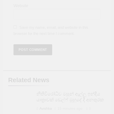
Website
Save my name, email, and website in this
browser for the next time I comment.
Related News
නීතිවිරෝධීව මසුන් ඇල්ලූ ඉන්දීය
යාත්‍රාවක් ඩෙල්ෆ් මුහුදේ දී අනතුරක
Avishka
15 minutes ago
0