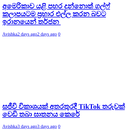
අමෙරිකාව යළි පහර දුන්නොත් ගල්ෆ්
කලාපයටම ප්‍රහාර එල්ල කරන බවට
ඉරානයෙන් තර්ජන
Avishka
2 days ago
2 days ago
0
සජීවි විකාශයක් අතරතුරදී TikTok තරුවක්
වෙඩි තබා ඝාතනය කෙරේ
Avishka
3 days ago
3 days ago
0