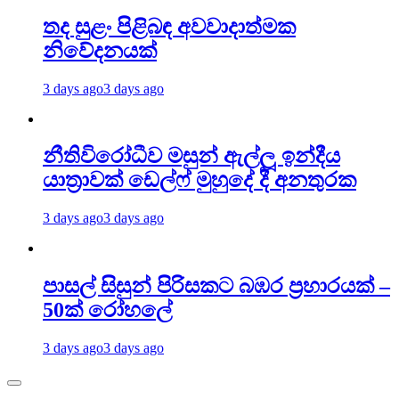
තද සුළං පිළිබඳ අවවාදාත්මක
නිවේදනයක්
3 days ago
3 days ago
නීතිවිරෝධීව මසුන් ඇල්ලූ ඉන්දීය
යාත්‍රාවක් ඩෙල්ෆ් මුහුදේ දී අනතුරක
3 days ago
3 days ago
පාසල් සිසුන් පිරිසකට බඹර ප්‍රහාරයක් –
50ක් රෝහලේ
3 days ago
3 days ago