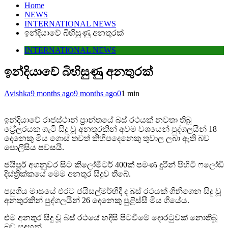
Home
NEWS
INTERNATIONAL NEWS
ඉන්දියාවේ බිහිසුණු අනතුරක්
INTERNATIONAL NEWS
ඉන්දියාවේ බිහිසුණු අනතුරක්
Avishka
9 months ago
9 months ago
0
1 min
ඉන්දියාවේ රාජස්ථාන් ප්‍රාන්තයේ බස් රථයක් නවතා තිබූ
ට්‍රේලරයක ගැටී සිදු වූ අනතුරකින් අවම වශයෙන් පුද්ගලයින් 18
දෙනෙකු මිය ගොස් තවත් කිහිපදෙනෙකු තුවාල ලබා ඇති බව
පොලීසිය පවසයි.
ජයිපූර් අගනුවර සිට කිලෝමීටර් 400ක් පමණ දුරින් පිහිටි ෆලෝඩි
දිස්ත්‍රික්කයේ මෙම අනතුර සිදුව තිබේ.
පසුගිය මාසයේ එරට ජයිසල්මර්හිදී ද බස් රථයක් ගිනිගෙන සිදු වූ
අනතුරකින් පුද්ගලයින් 26 දෙනෙකු පුළිස්සී මිය ගියේය.
එම අනතුර සිදු වූ බස් රථයේ හදිසි පිටවීමේ දොරටුවක් නොතිබූ
බව සඳහන්.