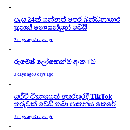
පැය 24ක් යන්නත් පෙර බන්ධනාගාර
තුනක් නොසන්සුන් වෙයි
2 days ago
2 days ago
රුමේෂ් ලෝකෙන්ම අංක 1ට
3 days ago
3 days ago
සජීවි විකාශයක් අතරතුරදී TikTok
තරුවක් වෙඩි තබා ඝාතනය කෙරේ
3 days ago
3 days ago