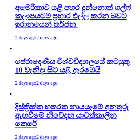
අමෙරිකාව යළි පහර දුන්නොත් ගල්ෆ්
කලාපයටම ප්‍රහාර එල්ල කරන බවට
ඉරානයෙන් තර්ජන
2 days ago
2 days ago
පේරාදෙණිය විශ්වවිද්‍යාලයේ කටයුතු
10 වැනිදා සිට යළි ඇරඹෙයි
2 days ago
2 days ago
දිස්ත්‍රික්ක හතරක නායයෑමේ අනතුරු
ඇඟවීමේ නිවේදන යාවත්කාලීන
කෙරේ
2 days ago
2 days ago