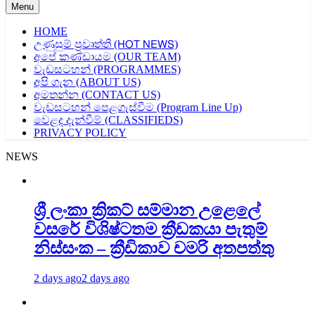
Menu
HOME
උණුසුම් ප්‍රවෘත්ති (𝖧𝖮𝖳 𝖭𝖤𝖶𝖲)
අපේ කණ්ඩායම (OUR TEAM)
වැඩසටහන් (PROGRAMMES)
අපි ගැන (ABOUT US)
අමතන්න (CONTACT US)
වැඩසටහන් පෙළගැස්වීම (Program Line Up)
වෙළද දැන්වීම් (CLASSIFIEDS)
PRIVACY POLICY
NEWS
ශ්‍රී ලංකා ක්‍රිකට් සම්මාන උළෙලේ
වසරේ විශිෂ්ටතම ක්‍රීඩකයා පැතුම්
නිස්සංක – ක්‍රීඩිකාව චමරි අතපත්තු
2 days ago
2 days ago