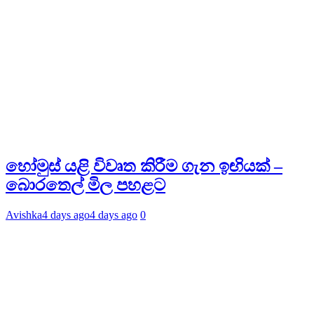
හෝමුස් යළි විවෘත කිරීම ගැන ඉඟියක් –
බොරතෙල් මිල පහළට
Avishka
4 days ago
4 days ago
0