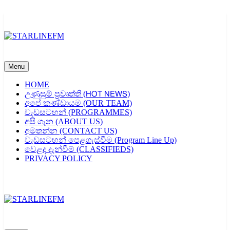
Skip
to
content
STARLINEFM
Menu
HOME
උණුසුම් ප්‍රවෘත්ති (𝖧𝖮𝖳 𝖭𝖤𝖶𝖲)
අපේ කණ්ඩායම (OUR TEAM)
වැඩසටහන් (PROGRAMMES)
අපි ගැන (ABOUT US)
අමතන්න (CONTACT US)
වැඩසටහන් පෙළගැස්වීම (Program Line Up)
වෙළද දැන්වීම් (CLASSIFIEDS)
PRIVACY POLICY
STARLINEFM