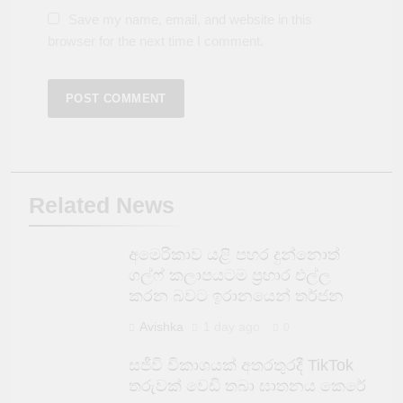
Save my name, email, and website in this
browser for the next time I comment.
Related News
අමෙරිකාව යළි පහර දුන්නොත්
ගල්ෆ් කලාපයටම ප්‍රහාර එල්ල
කරන බවට ඉරානයෙන් තර්ජන
Avishka
1 day ago
0
සජීවි විකාශයක් අතරතුරදී TikTok
තරුවක් වෙඩි තබා ඝාතනය කෙරේ