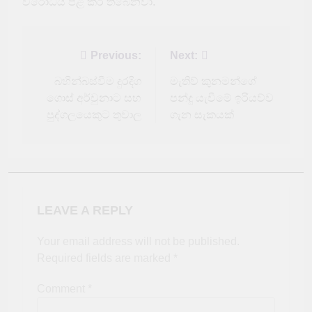
විරෝධය පළ කර තිබෙනවා.
Post
Previous:
Next:
navigation
බහින්බස්වීම දුරදිග
මැතිව් කුනමන්ගේ
ගොස් අර්චුනාට සහ
පන්දු යැවීමේ ඉරියව්ව
පුද්ගලයෙකුට තුවාල
ගැන සැකයක්
LEAVE A REPLY
Your email address will not be published.
Required fields are marked
*
Comment
*