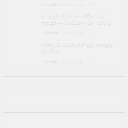
Avishka
2 days ago
0
හෝමුස් යළි විවෘත කිරීම ගැන
ඉඟියක් – බොරතෙල් මිල පහළට
Avishka
3 days ago
0
ඉරානයට ට්‍රම්ප්ගෙන් දැඩි අනතුරු
ඇඟවීමක්
Avishka
4 days ago
0