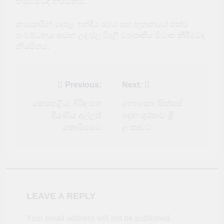
හමුවීමටද නියමිතය.
නායකයින් දෙපළ ඉන්දීය රජය සහ භූතානයේ එක්ව
සංවර්ධනය කරන ලද ජල විදුලි ව්‍යාපෘතිය විවෘත කිරීමටද
නියමිතය.
Post
Previous:
Next:
navigation
කෙහෙළිය, බිරිඳ සහ
හොංකොං සික්සස්
දියණිය අල්ලස්
බඳුන ශූරතාව ශ්‍රී
කොමිසමට
ලංකාවට
LEAVE A REPLY
Your email address will not be published.