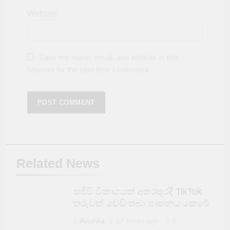
Website
Save my name, email, and website in this
browser for the next time I comment.
Related News
සජීවි විකාශයක් අතරතුරදී TikTok
තරුවක් වෙඩි තබා ඝාතනය කෙරේ
Avishka
17 hours ago
0