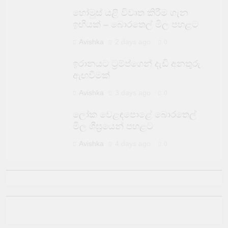
හෝමුස් යළි විවෘත කිරීම ගැන
ඉඟියක් – බොරතෙල් මිල පහළට
Avishka
2 days ago
0
ඉරානයට ට්‍රම්ප්ගෙන් දැඩි අනතුරු
ඇඟවීමක්
Avishka
3 days ago
0
ලෝක වෙළඳපොළේ බොරතෙල්
මිල ශීඝ්‍රයෙන් පහළට
Avishka
4 days ago
0