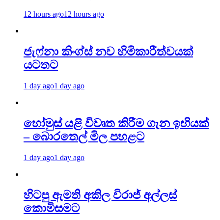
12 hours ago
12 hours ago
ජැෆ්නා කිංග්ස් නව හිමිකාරීත්වයක්
යටතට
1 day ago
1 day ago
හෝමුස් යළි විවෘත කිරීම ගැන ඉඟියක්
– බොරතෙල් මිල පහළට
1 day ago
1 day ago
හිටපු ඇමති අකිල විරාජ් අල්ලස්
කොමිසමට