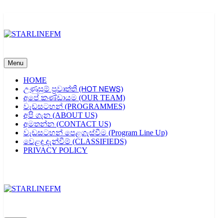
Skip
to
content
STARLINEFM
Menu
HOME
උණුසුම් ප්‍රවෘත්ති (𝖧𝖮𝖳 𝖭𝖤𝖶𝖲)
අපේ කණ්ඩායම (OUR TEAM)
වැඩසටහන් (PROGRAMMES)
අපි ගැන (ABOUT US)
අමතන්න (CONTACT US)
වැඩසටහන් පෙළගැස්වීම (Program Line Up)
වෙළද දැන්වීම් (CLASSIFIEDS)
PRIVACY POLICY
STARLINEFM