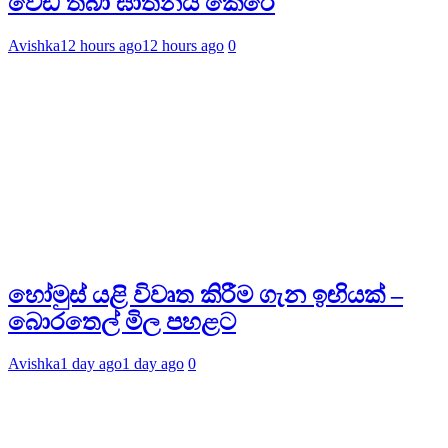
වෙඩි තබා ඝාතනය කෙරේ
Avishka
12 hours ago
12 hours ago
0
හෝමුස් යළි විවෘත කිරීම ගැන ඉඟියක් –
බොරතෙල් මිල පහළට
Avishka
1 day ago
1 day ago
0