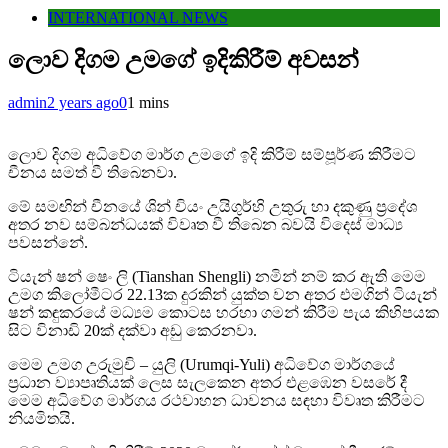
INTERNATIONAL NEWS
ලොව දිගම උමගේ ඉදිකිරීම් අවසන්
admin
2 years ago
0
1 mins
ලොව දිගම අධිවේග මාර්ග උමගේ ඉදි කිරීම් සම්පූර්ණ කිරීමට
චීනය සමත් වී තිබෙනවා.
මේ සමඟින් චීනයේ ශින් චියං උයිගුර්හි උතුරු හා දකුණු ප්‍රදේශ
අතර නව සම්බන්ධයක් විවෘත වී තිබෙන බවයි විදෙස් මාධ්‍ය
පවසන්නේ.
ටියැන් ෂන් ෂෙං ලි (Tianshan Shengli) නමින් නම් කර ඇති මෙම
උමග කිලෝමීටර 22.13ක දුරකින් යුක්ත වන අතර එමගින් ටියැන්
ෂන් කඳුකරයේ මධ්‍යම කොටස හරහා ගමන් කිරීම පැය කිහිපයක
සිට විනාඩි 20ක් දක්වා අඩු කෙරනවා.
මෙම උමග උරුමුචි – යුලි (Urumqi-Yuli) අධිවේග මාර්ගයේ
ප්‍රධාන ව්‍යාපෘතියක් ලෙස සැලකෙන අතර එළඹෙන වසරේ දී
මෙම අධිවේග මාර්ගය රථවාහන ධාවනය සඳහා විවෘත කිරීමට
නියමිතයි.