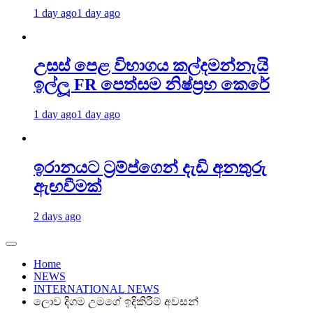
1 day ago
1 day ago
උසස් පෙළ විභාගය කල්දමන්නැයි
ඉල්ලූ FR පෙත්සම නිෂ්ප්‍රභ කෙරේ
1 day ago
1 day ago
ඉරානයට ට්‍රම්ප්ගෙන් දැඩි අනතුරු
ඇඟවීමක්
2 days ago
Home
NEWS
INTERNATIONAL NEWS
ලොව දිගම උමගේ ඉදිකිරීම් අවසන්