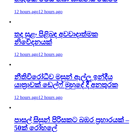
12 hours ago
12 hours ago
තද සුළං පිළිබඳ අවවාදාත්මක
නිවේදනයක්
12 hours ago
12 hours ago
නීතිවිරෝධීව මසුන් ඇල්ලූ ඉන්දීය
යාත්‍රාවක් ඩෙල්ෆ් මුහුදේ දී අනතුරක
12 hours ago
12 hours ago
පාසල් සිසුන් පිරිසකට බඹර ප්‍රහාරයක් –
50ක් රෝහලේ