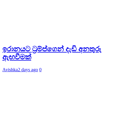
ඉරානයට ට්‍රම්ප්ගෙන් දැඩි අනතුරු
ඇඟවීමක්
Avishka
2 days ago
0