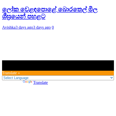
ලෝක වෙළඳපොළේ බොරතෙල් මිල
ශීඝ්‍රයෙන් පහළට
Avishka
3 days ago
3 days ago
0
Translate »
Powered by
Translate