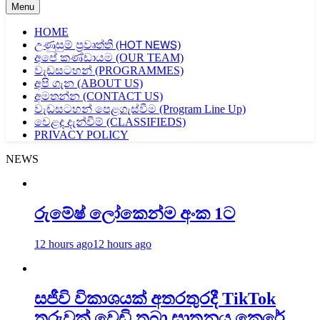
Menu
HOME
උණුසුම් ප්‍රවෘත්ති (𝖧𝖮𝖳 𝖭𝖤𝖶𝖲)
අපේ කණ්ඩායම (OUR TEAM)
වැඩසටහන් (PROGRAMMES)
අපි ගැන (ABOUT US)
අමතන්න (CONTACT US)
වැඩසටහන් පෙළගැස්වීම (Program Line Up)
වෙළද දැන්වීම් (CLASSIFIEDS)
PRIVACY POLICY
NEWS
රුමේෂ් ලෝකෙන්ම අංක 1ට
12 hours ago
12 hours ago
සජීවි විකාශයක් අතරතුරදී TikTok
තරුවක් වෙඩි තබා ඝාතනය කෙරේ