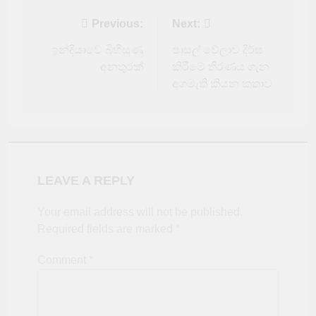
Post
Previous:
Next:
navigation
ඉන්දියාවේ බිහිසුණු
පාසල් වේලාව දීර්ඝ
අනතුරක්
කිරීමේ තීරණය ගැන
අගමැති කියන කතාව
LEAVE A REPLY
Your email address will not be published.
Required fields are marked
*
Comment
*