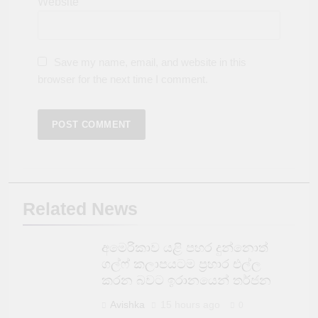
Website
Save my name, email, and website in this
browser for the next time I comment.
Related News
අමෙරිකාව යළි පහර දුන්නොත්
ගල්ෆ් කලාපයටම ප්‍රහාර එල්ල
කරන බවට ඉරානයෙන් තර්ජන
Avishka
15 hours ago
0