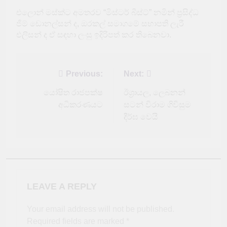
එලොන් මස්ක්ට අමතරව “මිස්ටර් බීස්ට්” නමින් ප්‍රසිද්ධ
ජිම් ඩොනල්සන් ද, ඔරකල් සමාගමේ සභාපති ලැරී
එලිසන් ද ඒ සඳහා ලංසු ඉදිරිපත් කර තිබෙනවා.
Post
Previous:
Next:
navigation
යෝෂිත රාජපක්ෂ
ඊශ්‍රායල, ලෙබනන්
අධිකරණයට
සටන් විරාම ගිවිසුම
දීර්ඝ වෙයි
LEAVE A REPLY
Your email address will not be published.
Required fields are marked
*