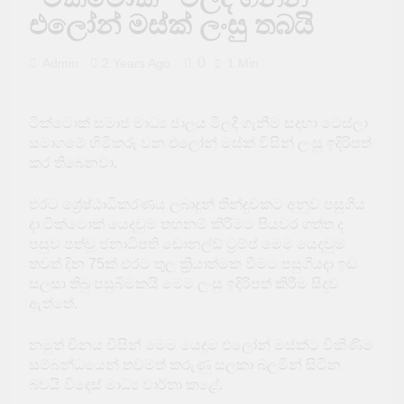
පැය 24ක් යන්නත් පෙර
එලෝන් මස්ක් ලංසු තබයි
බන්ධනාගාර තුනක්
නොසන්සුන් වෙයි
15 Hours Ago
0
Admin
2 Years Ago
1 Min
රුමේෂ් ලෝකෙන්ම
අංක 1ට
2 Days Ago
ටික්ටොක් සමාජ මාධ්‍ය ජාලය මිලදී ගැනීම සදහා ටෙස්ලා
සජීවි විකාශයක්
අතරතුරදී TikTok
සමාගමේ හිමිකරු වන එලෝන් මස්ක් විසින් ලංසු ඉදිරිපත්
තරුවක් වෙඩි තබා
කර තිබෙනවා.
2 Days Ago
ඝාතනය කෙරේ
තද සුළං පිළිබඳ
අවවාදාත්මක
එරට ශ්‍රේෂ්ඨාධිකරණය ලබාදුන් තීන්දුවකට අනුව පසුගිය
නිවේදනයක්
දා ටික්ටොක් යෙදවුම තහනම් කිරීමට පියවර ගත්ත ද
2 Days Ago
නීතිවිරෝධීව මසුන්
පසුව පත්වූ ජනාධිපති ඩොනල්ඩ් ට්‍රම්ප් මෙම යෙදවුම
ඇල්ලූ ඉන්දීය යාත්‍රාවක්
තවත් දින 75ක් එරට තුල ක්‍රියාත්මක වීමට පසුගියදා ඉඩ
ඩෙල්ෆ් මුහුදේ දී
සලසා තිබු පසුබිමකයි මෙම ලංසු ඉදිරිපත් කිරීම සිදුව
2 Days Ago
අනතුරක
පාසල් සිසුන් පිරිසකට
ඇත්තේ.
බඹර ප්‍රහාරයක් – 50ක්
රෝහලේ
2 Days Ago
නමුත් චීනය විසින් මෙම යෙදුම එලෝන් මස්ක්ට විකිණීම
සම්බන්ධයෙන් තවමත් කරුණු සලකා බලමින් සිටින
බවයි විදෙස් මාධ්‍ය වාර්තා කළේ.