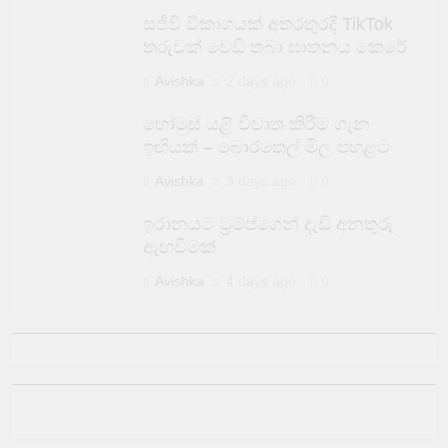
සජීවි විකාශයක් අතරතුරදී TikTok
තරුවක් වෙඩි තබා ඝාතනය කෙරේ
Avishka
2 days ago
0
හෝමුස් යළි විවෘත කිරීම ගැන
ඉඟියක් – බොරතෙල් මිල පහළට
Avishka
3 days ago
0
ඉරානයට ට්‍රම්ප්ගෙන් දැඩි අනතුරු
ඇඟවීමක්
Avishka
4 days ago
0