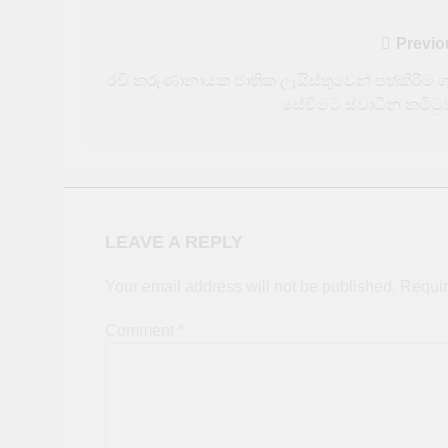
Post
Previo
navigation
රවී කරුණානායක ජාතික ලැයිස්තුවෙන් පත්කිරීම 
සේවීමට ස්වාධීන කමිටු
LEAVE A REPLY
Your email address will not be published.
Requir
Comment
*