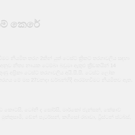
්නත් පෙර බන්ධනාගාර තුනක් නොසන්සුන් වෙයි
 නම් කෙරේ
යක් අතරතුරදී TikTok තරුවක් වෙඩි තබා ඝාතනය කෙරේ
ිබඳ අවවාදාත්මක නිවේදනයක්
්භවීමට නියමිත තරග 2කින් යුත් ටෙස්ට් ක්‍රිකට් තරගාවලිය සඳහා
සුන් ඇල්ලූ ඉන්දීය යාත්‍රාවක් ඩෙල්ෆ් මුහුදේ දී අනතුරක
නුව නිත්‍ය නායක ටෙම්බා බවුමා ඇතුළු ක්‍රීඩකයින් 14
ු අප්‍රිකා ටෙස්ට් තරගාවලිය අයි.සී.සී. ටෙස්ට් ලෝක
 පිරිසකට බඹර ප්‍රහාරයක් – 50ක් රෝහලේ
තරගය මේ මස 27වනදා ඩර්බන්හිදී ආරම්භවීමට නියමිතව ඇත.
ල්ඩ් කොට්සි, ටෝනි ද සෝර්සි, මාර්කෝ ජැන්සන්, කේෂාව්
මුත්තුසාමි, ඩේන් පැටර්සන්, කගිසෝ රබාඩා, ට්‍රිස්ටන් ස්ටබ්ස්,