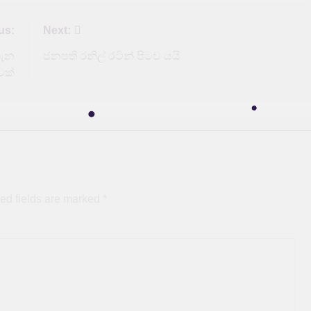
us:
Next:
ගැන
ජනපති රනිල් රටින් පිටව යයි
වක්
ed fields are marked
*