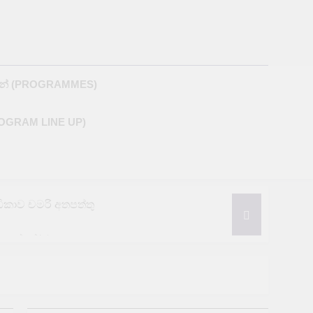
M
න් (PROGRAMMES)
ROGRAM LINE UP)
රීඩිකාව චමරි අතපත්තු
නයෙන් තර්ජන