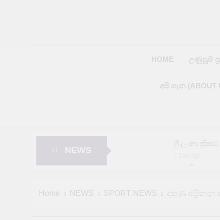
Skip
to
content
HOME
උණුසුම් ප්‍
අපි ගැන (ABOUT 
ශ්‍රී ලංකා ක්
NEWS
1 Day Ago
අමෙරිකාව යළ
1 Day Ago
පේරාදෙණිය වි
Home
NEWS
SPORT NEWS
දකුණු අප්‍රිකා
1 Day Ago
දිස්ත්‍රික්