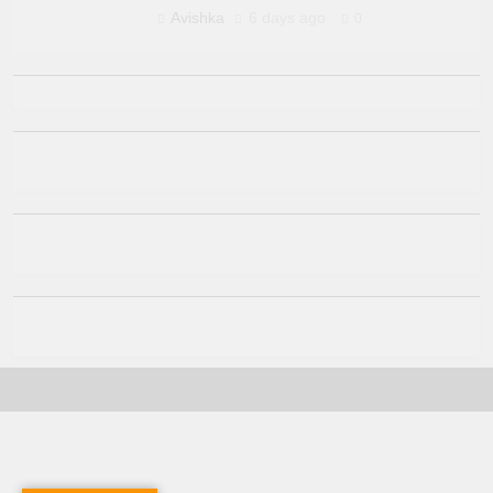
Avishka
6 days ago
0