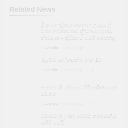
Related News
ශ්‍රී ලංකා ක්‍රිකට් සම්මාන උළෙලේ
වසරේ විශිෂ්ටතම ක්‍රීඩකයා පැතුම්
නිස්සංක – ක්‍රීඩිකාව චමරි අතපත්තු
Avishka
2 days ago
0
රුමේෂ් ලෝකෙන්ම අංක 1ට
Avishka
3 days ago
0
ජැෆ්නා කිංග්ස් නව හිමිකාරීත්වයක්
යටතට
Avishka
4 days ago
0
බුම්රාට ශ්‍රී ලංකා ටෙස්ට් තරගාවලිය
අහිමි වෙයි