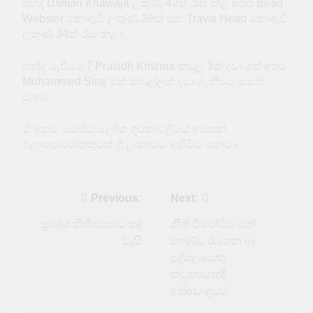
එහිදී Usman Khawaja ලකුණු 42ක් රැස් කළ අතර Beau
Webster නොදැවී ලකුණු 39ක් සහ Travis Head නොදැවී
ලකුණු 34ක් රැස් කළා.
පන්දු යැවීමේ දී Prasidh Krishna කඩුලු 3ක් දවා ගත් අතර
Mohammed Siraj එක් කඩුල්ලක් දවා ගැනීමට සමත්
වුණා.
ඒ අනුව ටෙස්ට් ලෝක ශූරතාවලියේ අවසන්
බලාපොරොත්තුවත් ශ්‍රී ලංකාවට අහිමිව යනවා.
Post
Previous:
Next:
navigation
ප්‍රදේශ කිහිපයකට තද
නීිති විරෝධිව රන්
වැසි
භාණ්ඩ රැගෙන ආ
පුද්ගලයෙකු
කටුනායකදී
අත්අඩංගුවට